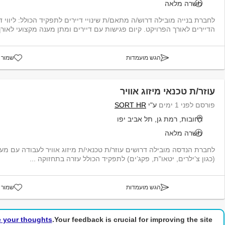
משרה מלאה
לחברת בנייה מובילה דרוש/ה מתאם/ת שינויי דיירים לתפקיד הכולל: ליווי די
הדיירים לאורך הפרויקט. קיום פגישות עם דיירים ומתן מענה מקצועי לאורך
הגש מועמדות
שמור 
עוזר/ת טכנאי מיזוג אוויר
פורסם לפני 1 ימים
ע"י
SORT HR
רחובות, רמת גן, תל אביב יפו
משרה מלאה
לחברת הנדסה מובילה דרושים עוזר/ת טכנאי/ת מיזוג אוויר לעבודה עם מער
(כגון צ’ילרים, יטאו"ת, פקג’ים) לתפקיד הכולל עזרה בתחזוקה ...
הגש מועמדות
שמור 
e your thoughts!
Your feedback is crucial for improving the site.