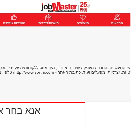
ת
התראות
פרימיום
מועדפים
התחבר
משרות שפניתי
המלצות גולשים
לל ענפי התעשייה. החברה מעניקה שירותי איתור, מיון וגיוס ללקוחותיה על ידי יח
 האתר - http://www.sorthr.com/ טלפון במשרד- 073-725-8520
אנא בחר 