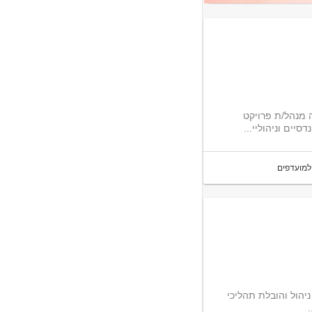
 מנהל/ת פרויקט
יים וניהוליי...
למועדפים
לחברת ניהול פרויקטים ופיקוח דרוש/ה מנהל/ת תכנון בכיר לתפקיד הכולל: ניהול והובלת תהליכי
.