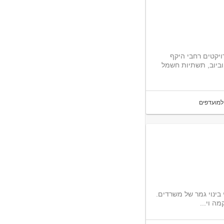
קטים רחבי היקף
וביוב, תשתיות חשמל
למועדפים
לחברה מובילה בתחום הבינוי דרוש/ה מבקר/ת איכות להשתלבות בפרויקטי בינוי גמר של משרדים.
ה וי...