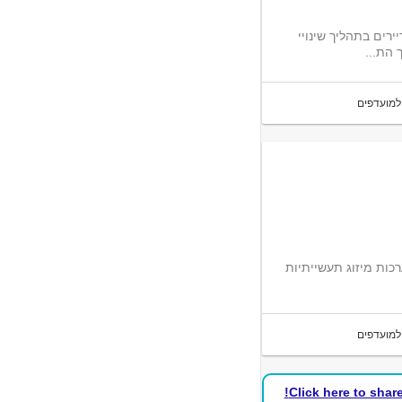
ירים בתהליך שינויי
 הת...
למועדפים
כות מיזוג תעשייתיות
למועדפים
Click here to shar