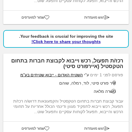
הרכש והייבוא, תפעול לקוחות עסקיים ותפעול שוט...
הגש מועמדות
שמור למועדפים
Your feedback is crucial for improving the site.
Click here to share your thoughts!
רכז/ת תפעול, רכש וייבוא לקבוצת חברות בתחום
הטקסטיל (איירפורט סיטי)
פורסם לפני 1 ימים
ע"י
השטיח האדום - ייבוא שטיחים בע"מ
איר פורט סיטי, לוד, רמלה, שוהם
משרה מלאה
עבור קבוצת חברות בתחום הטקסטיל והקמעונאות דרוש/ה רכז/ת
תפעול, רכש וייבוא לתפקיד מגוון ודינמי הכולל אחריות על תחומי
הרכש והייבוא, תפעול לקוחות עסקיים ותפעול שוט...
הגש מועמדות
שמור למועדפים