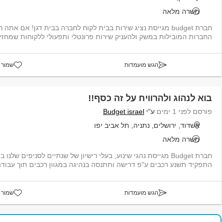
משרה מלאה
חברת budget מגייסת נציג שירות בבית לקוח לחברה בבית דגן! אם א
החברות המובילות במשק ולהעניק שירות פרונטלי ותפעולי ללקוחות שמחזיקים
הגש מועמדות
שמור 
בוא לנהוג ולהרוויח על זה כסף!!
פורסם לפני 1 ימים
ע"י
Budget israel
אשדוד, ירושלים, נתניה, תל אביב יפו
משרה מלאה
חברת Budget מגייסת נהגי שינוע, בעלי רישיון של שנתיים לסניפים ש
התפקיד תשנע רכבים ע"פ דרישה ותתנסה בנהיגה במגוון רכבים תוך עבודה 
הגש מועמדות
שמור 