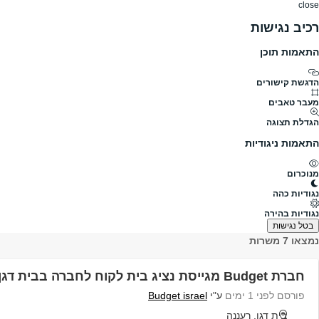
close
רכיב נגישות
התאמות תוכן
דרושים
דרושים
פרופילים
הלוח שלי
הודעו
דרושים
Budget israel
Budget israel דרושים
הדגשת קישורים
מעבר טאבים
גודל חברה
לא צויין
הגדלת תצוגה
תעשייה
תחבורה / הובלות / רכבות
התאמות ניגודיות
פרופיל חברה
מנוכרום
מעפולה בצפון ועד אילת בדרום. ומקפידה לאורך כל שנות פעילותה לפתח תוד
בליסינג התפעולי, ובמכירת הרכב.
נגודיות כהה
להלן כל המשרות הפעילות בBudget israel
נגודיות בהירה
בטל נגישות
נמצאו 7 משרות
חברת Budget מגייסת נציג בית לקוח לחברה בבית דגן ורעננה!
פורסם לפני 1 ימים
ע"י
Budget israel
בית דגן, רעננה