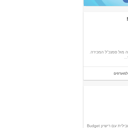
בודה צמודה מול סמנכ"ל המכירה.
..
למועדפים
Budget ישראל מגייס/ת נהג/ת מובילית עם רישיון C ידני (מעל 15 טון) לתפקיד בלב העשייה של