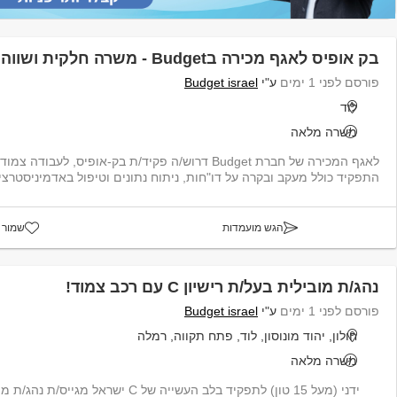
בק אופיס לאגף מכירה בBudget - משרה חלקית ושווה!
פורסם לפני 1 ימים
ע"י
Budget israel
לוד
משרה מלאה
לאגף המכירה של חברת Budget דרוש/ה פקיד/ת בק-אופיס, לע
התפקיד כולל מעקב ובקרה על דו"חות, ניתוח נתונים וטיפול באדמיניסטרצי.
הגש מועמדות
שמור 
נהג/ת מובילית בעל/ת רישיון C עם רכב צמוד!
פורסם לפני 1 ימים
ע"י
Budget israel
חולון, יהוד מונוסון, לוד, פתח תקווה, רמלה
משרה מלאה