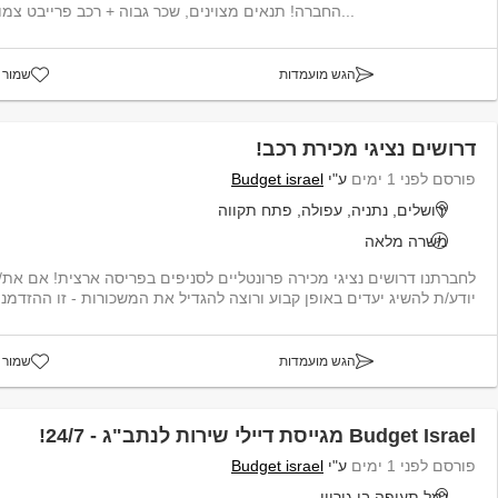
החברה! תנאים מצוינים, שכר גבוה + רכב פרייבט צמוד א-ה 6:00-17:30 + ימי...
הגש מועמדות
שמור 
דרושים נציגי מכירת רכב!
פורסם לפני 1 ימים
ע"י
Budget israel
ירושלים, נתניה, עפולה, פתח תקווה
משרה מלאה
לחברתנו דרושים נציגי מ
יודע/ת להשיג יעדים באופן קבוע ורוצה להגדיל את המשכורות - זו ההזדמנו
הגש מועמדות
שמור 
Budget Israel מגייסת דיילי שירות לנתב"ג - 24/7!
פורסם לפני 1 ימים
ע"י
Budget israel
נמל תעופה בן גוריון