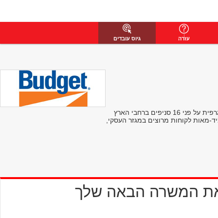
עזרה
גיוס עובדים
באדג’ט הינה חברה להשכרת רכב השלישית בגודלה בעולם. עם מעל 3200 תחנות ב-110 מדינות. באדג’ט החלה פעילותה בישראל בשנת 1981 ופרוסה גיאוגרפית על פני 16 סניפים ברחבי הארץ
יד-מאות לקוחות מרוצים במגזר העסקי,
את המשרה הבאה שלך