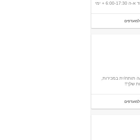
למועדפים
כירה פרונטליים לסניפים בפריסה ארצית! אם את/ה תותח/ית במכירות,
ת שלך!!
למועדפים