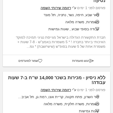
נסיון!!
פורסם לפני 1 ימים
ע"י
רזומה שירותי השמה
באר שבע, חיפה, נשר, נתניה, תל מונד
משמרות, משרה מלאה
עבודה בסופי שבוע
,
שעות גמישות
חברת התקשורת הגדולה בישראל מגייסת נציגי תמיכה למוקד
האיכותי ביותר בחברה ! * 5 משמרות באמצ"ש - 7-8 שעות +
משמרת אחת של 5 שעות בסופ"ש (שישי/שבת) * גמ...
הגש מועמדות
שמור למועדפים
ללא ניסיון - מכירות בשכר 14,000 ש"ח ב-7 שעות
עבודה!
פורסם לפני 1 ימים
ע"י
רזומה שירותי השמה
הוד השרון, פתח תקווה, קריית אונו, רמת גן, תל אביב יפו
משמרות, משרה חלקית, משרה מלאה
שעות גמישות