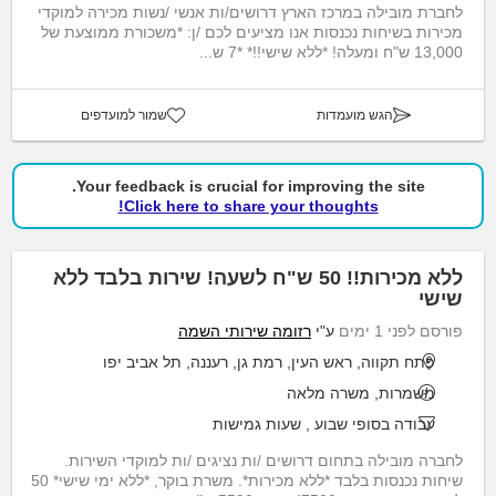
לחברת מובילה במרכז הארץ דרושים/ות אנשי /נשות מכירה למוקדי
מכירות בשיחות נכנסות אנו מציעים לכם /ן: *משכורת ממוצעת של
13,000 ש"ח ומעלה! *ללא שישי!!* *7 ש...
הגש מועמדות
שמור למועדפים
Your feedback is crucial for improving the site.
Click here to share your thoughts!
ללא מכירות!! 50 ש"ח לשעה! שירות בלבד ללא
שישי
פורסם לפני 1 ימים
ע"י
רזומה שירותי השמה
פתח תקווה, ראש העין, רמת גן, רעננה, תל אביב יפו
משמרות, משרה מלאה
עבודה בסופי שבוע
,
שעות גמישות
לחברה מובילה בתחום דרושים /ות נציגים /ות למוקדי השירות.
שיחות נכנסות בלבד *ללא מכירות*. משרת בוקר, *ללא ימי שישי* 50