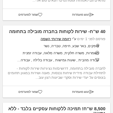
מתאים גם לאמהות וסטודנטים! תנאים סוציאלי...
הגש מועמדות
שמור למועדפים
40 ש"ח- שירות לקוחות בחברה מובילה בתחומה
פורסם לפני 1 ימים
ע"י
רזומה שירותי השמה
אופקים, באר שבע, חיפה, טבריה, נשר
משמרות, משרה חלקית, משרה מלאה, עבודה זמנית
עבודה מהבית
,
שעות גמישות
,
עבודה בלילה
,
עבודה בסופי שבוע
לחברה מובילה בתחומה, דרושים/ות נציגי/ות שירות לקוחות -
לתחילת עבודה מידית שיחות נכנסות, מענה ושירות במגוון תחומים
בונוסים על יעדי שירות וסקרי שביעות רצון עוב...
הגש מועמדות
שמור למועדפים
8,500 ש"ח! תמיכה ללקוחות עסקיים בלבד - ללא