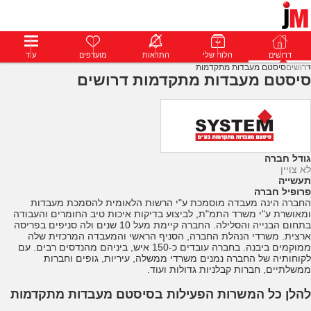
דרושים
דרושים
פרופילים
הלוח שלי
הודעות
התראות
פרימיום
מועדפים
התחבר
עוד
דרושים
סיסטם מעבדות מתקדמות
סיסטם מעבדות מתקדמות דרושים
גודל חברה
לא צויין
תעשייה
פרופיל חברה
החברה הינה מעבדה מוסמכת ע"י הרשות הלאומית להסמכת מעבדות
ומאושרת ע"י משרד התמ"ת, לביצוע בדיקות איכות טיב החומרים והעבודה
בתחום הבנייה והסלילה. החברה קיימת מעל 10 שנים ולה סניפים בפריסה
ארצית. משרדי הנהלת החברה, הסניף הראשי והמעבדה המרכזית שלה
ממוקמים ביבנה. בחברה עובדים כ-150 איש, ביניהם מהנדסים רבים. עם
לקוחותיה של החברה נמנים משרדי ממשלה, עיריות, גופים וחברות
ממשלתיים, חברות קבלניות גדולות ועוד.
להלן כל המשרות הפעילות בסיסטם מעבדות מתקדמות