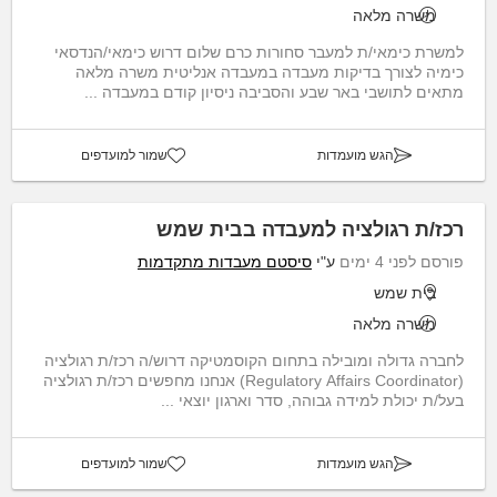
משרה מלאה
למשרת כימאי/ת למעבר סחורות כרם שלום דרוש כימאי/הנדסאי
כימיה לצורך בדיקות מעבדה במעבדה אנליטית משרה מלאה
מתאים לתושבי באר שבע והסביבה ניסיון קודם במעבדה ...
הגש מועמדות
שמור למועדפים
רכז/ת רגולציה למעבדה בבית שמש
פורסם לפני 4 ימים
ע"י
סיסטם מעבדות מתקדמות
בית שמש
משרה מלאה
לחברה גדולה ומובילה בתחום הקוסמטיקה דרוש/ה רכז/ת רגולציה
(Regulatory Affairs Coordinator) אנחנו מחפשים רכז/ת רגולציה
בעל/ת יכולת למידה גבוהה, סדר וארגון יוצאי ...
הגש מועמדות
שמור למועדפים