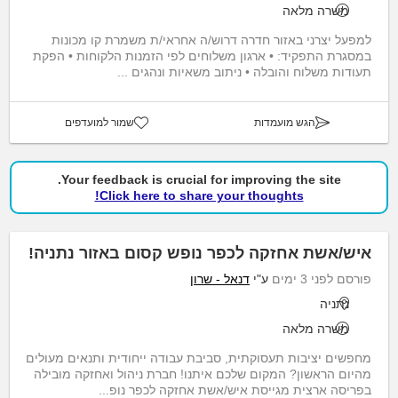
משרה מלאה
למפעל יצרני באזור חדרה דרוש/ה אחראי/ת משמרת קו מכונות
במסגרת התפקיד: • ארגון משלוחים לפי הזמנות הלקוחות • הפקת
תעודות משלוח והובלה • ניתוב משאיות ונהגים ...
הגש מועמדות
שמור למועדפים
Your feedback is crucial for improving the site.
Click here to share your thoughts!
איש/אשת אחזקה לכפר נופש קסום באזור נתניה!
פורסם לפני 3 ימים
ע"י
דנאל - שרון
נתניה
משרה מלאה
מחפשים יציבות תעסוקתית, סביבת עבודה ייחודית ותנאים מעולים
מהיום הראשון? המקום שלכם איתנו! חברת ניהול ואחזקה מובילה
בפריסה ארצית מגייסת איש/אשת אחזקה לכפר נופ...