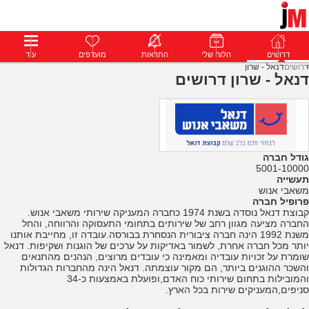
דרושים
דרושים
פרופילים
הלוח שלי
הודעות
התראות
פרימיום
מועדפים
התחבר
עוד
דרושים
דנאל - שרון
דנאל - שרון דרושים
גודל חברה
5001-10000
תעשייה
משאבי אנוש
פרופיל חברה
קבוצת דנאל נוסדה בשנת 1974 כחברה המעניקה שירותי משאבי אנוש.
החברה מציעה מגוון רחב של שירותים בתחומי התעסוקה והרווחה, והחל
משנת 1992 הינה חברה ציבורית הנסחרת בבורסה.עובדה זו, מחייבת אותנו
יותר מכל חברה אחרת, לשמור באדיקות על ערכים של הוגנות ושקיפות. דנאל
שומרת על זכויות עובדיה ומאמינה כי עובדים מרוצים, הנהנים מהתנאים
והשכר ההוגנים ביותר, הם מקור עוצמתה. דנאל הינה מהחברות הגדולות
והמובילות בתחום שירותי כוח האדם,ופועלת באמצעות כ-34
סניפים,המעניקים שירות בכל הארץ.