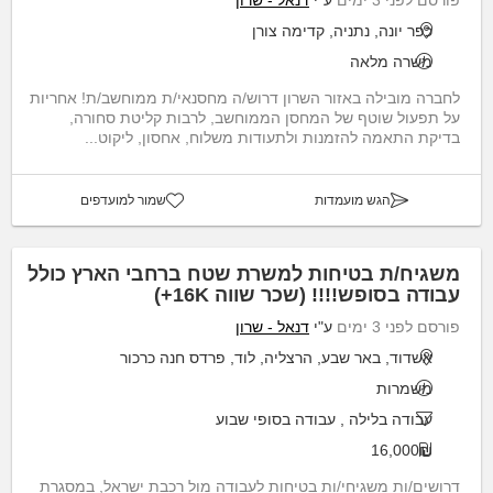
כפר יונה, נתניה, קדימה צורן
משרה מלאה
לחברה מובילה באזור השרון דרוש/ה מחסנאי/ת ממוחשב/ת! אחריות
על תפעול שוטף של המחסן הממוחשב, לרבות קליטת סחורה,
בדיקת התאמה להזמנות ולתעודות משלוח, אחסון, ליקוט...
הגש מועמדות
שמור למועדפים
משגיח/ת בטיחות למשרת שטח ברחבי הארץ כולל
עבודה בסופש!!!! (שכר שווה 16K+)
פורסם לפני 3 ימים
ע"י
דנאל - שרון
אשדוד, באר שבע, הרצליה, לוד, פרדס חנה כרכור
משמרות
עבודה בלילה
,
עבודה בסופי שבוע
16,000₪
דרושים/ות משגיחי/ות בטיחות לעבודה מול רכבת ישראל, במסגרת