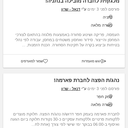
מלגזן/ית לחברה מובילה בנתניה!
פורסם לפני 3 ימים
ע"י
דנאל - שרון
נתניה
משרה מלאה
העמסה, פריקה ושינוע סחורה באמצעות מלגזה בהתאם לצורכי
המחסן והייצור. סידור ואחסון משטחים במחסן, עבודה לפי נהלי
בטיחות וביצוע בקרה על תקינות הסחורה. הכנת הזמנות, ...
הגש מועמדות
שמור למועדפים
נהג/ת הפצה לחברת פארמה!
פורסם לפני 3 ימים
ע"י
דנאל - שרון
עמק חפר
משרה מלאה
לחברת פארמה בעמק חפר דרוש/ה נהג/ת הפצה. חלוקת מוצרים
ללקוחות פרטיים וללקוחות עסקיים כ-30 נקודות חלוקה ביום הגעה
ואיסוף ב-06:00 בבוקר ימי שישי לפי צורך (אחת לח...