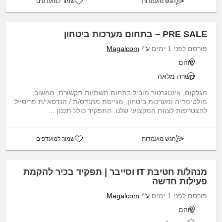
הגש מועמדות
שמור למועדפים
PRE SALE – בתחום מערכות ביטחון
פורסם לפני 1 ימים
ע"י
Magalcom
שוהם
משרה מלאה
מגלקום, אינטגרטור מוביל בתחום תשתיות תקשורת, מחשוב,
מולטימדיה ומערכות ביטחון, מגייסת מהנדס/ת / הנדסאי/ת פריסייל
להצטרפות לצוות המקצועי שלנו. התפקיד כולל תכנון ...
הגש מועמדות
שמור למועדפים
מנהל/ת חטיבת IT וסייבר | תפקיד בכיר להקמת
פעילות חדשה
פורסם לפני 1 ימים
ע"י
Magalcom
שוהם