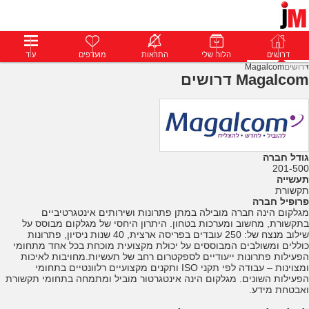
דרושים
דרושים
פרופילים
הלוח שלי
הודעות
התראות
פרימיום
מועדפים
התחבר
עוד
דרושים
Magalcom
Magalcom דרושים
גודל חברה
201-500
תעשייה
תקשורת
פרופיל חברה
מגלקום הינה חברה מובילה במתן פתרונות ושירותים אינטגרטיביים
בתקשורת, מחשוב ומערכות בטחון. היתרון היחסי של מגלקום מבוסס על
שילוב מנצח של: 250 עובדים בפריסה ארצית, 40 שנות ניסיון, פתרונות
כוללים ומשולבים המבוססים על יכולת מקצועית מוכחת בכל אחד מתחומי
הפעילות פתרונות ייעודיים לספקטרום רחב של תעשיות.מחויבות לאיכות
ומצוינות – עבודה לפי תקני ISO ותקנים מקצועיים רלוונטיים בתחומי
הפעילות השונים. מגלקום הינה אינטגרטור מוביל ומתמחה בתחומי תקשורת
ואבטחת מידע.