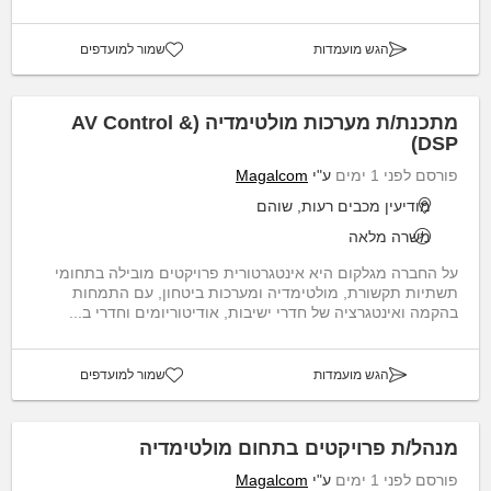
הגש מועמדות
שמור למועדפים
מתכנת/ת מערכות מולטימדיה (AV Control &
DSP)
פורסם לפני 1 ימים
ע"י
Magalcom
מודיעין מכבים רעות, שוהם
משרה מלאה
על החברה מגלקום היא אינטגרטורית פרויקטים מובילה בתחומי
תשתיות תקשורת, מולטימדיה ומערכות ביטחון, עם התמחות
בהקמה ואינטגרציה של חדרי ישיבות, אודיטוריומים וחדרי ב...
הגש מועמדות
שמור למועדפים
מנהל/ת פרויקטים בתחום מולטימדיה
פורסם לפני 1 ימים
ע"י
Magalcom