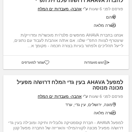
לחברת AHAVA דרוש/ה פלנר/ית תפ"י
פורסם לפני 6 שעות
ע"י
אהבה- מעבדות ים המלח
שוהם
משרה מלאה
אנחנו בחברת AHAVA מחפשים פלנר/ית מוכשר/ת ומדוייק/ת
שיצטרף לצוות התפ"י שלנו. אם את/ה אוהב/ת לעבוד עם נתונים,
לייעל תהליכים ולפתור בעיות בצורה חכמה - מקומך א...
הגש מועמדות
שמור למועדפים
למפעל AHAVA בעין גדי המלח דרוש/ה מפעיל
מכונה מנוסה
פורסם לפני 6 שעות
ע"י
אהבה- מעבדות ים המלח
דימונה, ירושלים, עין גדי, ערד
משרה מלאה
למפעל AHAVA - חברת קוסמטיקה גלובלית ותיקה ומובילה בעין גדי
דרוש/ה מפעיל מכונה לקוויהמילוי והאריזה של החברה מפעל קטן