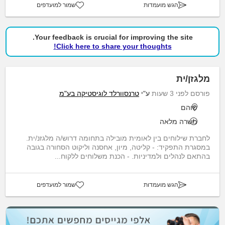
הגש מועמדות
שמור למועדפים
Your feedback is crucial for improving the site.
Click here to share your thoughts!
מלגזן/ית
פורסם לפני 3 שעות
ע"י
טרנסוורלד לוגיסטיקה בע"מ
שוהם
משרה מלאה
לחברת שילוחים בין לאומית מובילה בתחומה דרוש/ה מלגזנ/ית.
במסגרת התפקיד: - קליטה, מיון, אחסנה וליקוט הסחורה בגובה
בהתאם לנהלים ולמדיניות. - הכנת משלוחים ללקוח...
הגש מועמדות
שמור למועדפים