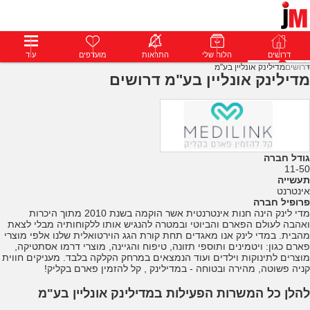
דרושים
דרושים
פרופילים
הלוח שלי
הודעות
התראות
פרימיום
מועדפים
התחבר
עוד
דרושים
מדילינק אונליין בע"מ
מדילינק אונליין בע"מ דרושים
גודל חברה
11-50
תעשייה
אינטרנט
פרופיל חברה
מדי לינק הינה חנות אינטרנטית אשר הוקמה בשנת 2010 מתוך היכרות
ואהבה לעולם הפארם והביוטי ובמטרה להנגיש אותו ללקוחותיה מבלי לצאת
מהבית. במדי לינק אנו מאגדים תחת קורת הגג הוירטואלית שלנו אלפי מוצרי
פארם כגון: ויטמינים ותוספי תזונה, טיפוח והגיינה, מוצרי דרמו אסתטיקה,
מוצרים לתינוקות וילדים ועוד הנמצאים במרחק הקלקה בלבד. מעניקים חווית
קניה פשוטה, מהירה ובטוחה - במדילינק , קל להזמין פארם בקליק!
להלן כל המשרות הפעילות במדילינק אונליין בע"מ