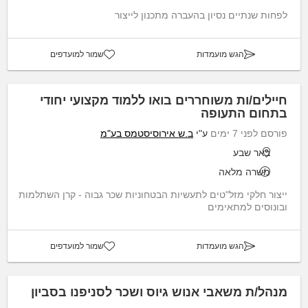
לפחות שנתיים נסיון בהעברה מתכנון לייצור
הגש מועמדות
שמור למועדפים
חיילים/ות משוחררים בואו ללמוד מקצועי יחודי
בתחום התעופה
פורסם לפני 7 ימים
ע"י
ב.ש אירוסיסטמס בע"מ
באר שבע
משרה מלאה
ייצור חלקי מזל"טים לתעשיות הבטחוניות שכר גבוה - קרן השתלמות
ובונוסים למתאימים
הגש מועמדות
שמור למועדפים
מנהל/ת משאבי אנוש גיוס ושכר לסניפנו בסביון