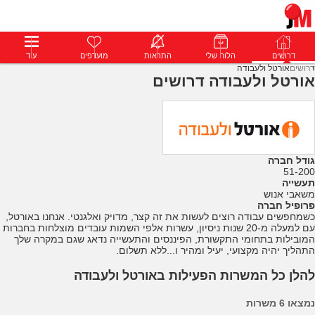
דרושים
דרושים
פרופילים
הלוח שלי
הודעות
התראות
פרימיום
מועדפים
התחבר
עוד
דרושים
אורטל ולעבודה
אורטל ולעבודה דרושים
גודל חברה
51-200
תעשייה
משאבי אנוש
פרופיל חברה
כשמחפשים עבודה רוצים לעשות את זה קצר, מדויק ואלגנטי. אנחנו באורטל,
עם למעלה מ-20 שנות ניסיון, עשרות אלפי השמות עובדים מוצלחות בחברות
המובילות בתחומי התקשורת, הפיננסים והתעשייה נדאג שגם במקרה שלך
התהליך יהיה מקצועי, יעיל ומהיר ו...ללא תשלום.
להלן כל המשרות הפעילות באורטל ולעבודה
נמצאו 6 משרות