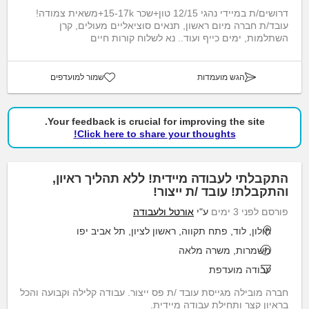
דרושים/ת במיידי נהגי 12/15 טון+שכר 15-17k+משאית צמודה!
עובד/ת חברה מיום ראשון, תנאים סוציאליים מעולים, קרן
השתלמות, ימים כייף ועוד.. נא לשלוח קורות חיים
הגש מועמדות
שמור למועדפים
Your feedback is crucial for improving the site.
Click here to share your thoughts!
התקבלתי לעבודה מיידית! ללא תהליך ראיון,
והתקבלת! עובד /ת ייצור!
פורסם לפני 3 ימים
ע"י
אורטל ולעבודה
חולון, לוד, פתח תקווה, ראשון לציון, תל אביב יפו
משמרות, משרה מלאה
עבודה מועדפת
חברה מובילה מגייסת עובד /ת פס ייצור. עבודה קלילה וקבועה והכל
בראיון קצר ותחילת עבודה מיידית.