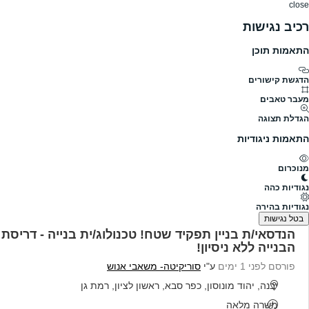
close
רכיב נגישות
התאמות תוכן
דרושים
דרושים
פרופילים
הלוח שלי
הודעו
דרושים
סוריקיטה- משאבי אנוש
סוריקיטה- משאבי אנוש דרושים
הדגשת קישורים
מעבר טאבים
גודל חברה
לא צויין
הגדלת תצוגה
תעשייה
ניהול ארגון ללא מטרות רווח
התאמות ניגודיות
פרופיל חברה
מנוכרום
להלן כל המשרות הפעילות בסוריקיטה- משאבי אנוש
נגודיות כהה
נמצאו 11 משרות
נגודיות בהירה
בטל נגישות
הנדסאי/ת בניין תפקיד שטח! טכנולוג/ית בנייה - דריסת
הבנייה ללא ניסיון!
פורסם לפני 1 ימים
ע"י
סוריקיטה- משאבי אנוש
יבנה, יהוד מונוסון, כפר סבא, ראשון לציון, רמת גן
משרה מלאה