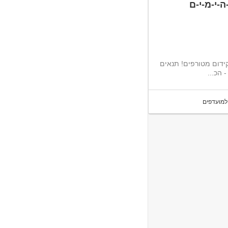
-י-מ-י-ם
ידום מטורפים! תנאים
 הכ...
למועדפים