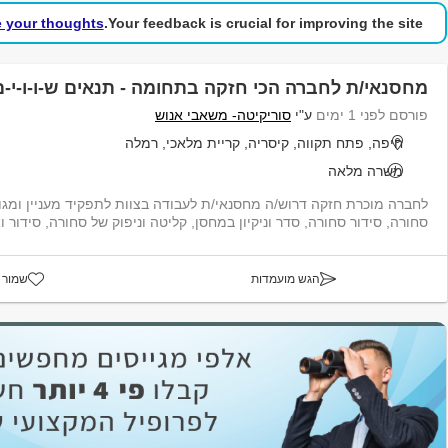
e your thoughts!
Your feedback is crucial for improving the site.
מחסנאי/ת לחברה הכי חזקה בתחומה - תנאים ש-ו-ו-י-ם !
פורסם לפני 1 ימים
ע"י
סוריקיטה- משאבי אנוש
חיפה, פתח תקווה, קיסריה, קריית מלאכי, רמלה
משרה מלאה
לחברה מוכרת חזקה דרוש/ה מחסנאי/ת לעבודה בצוות לתפקיד מעניין ומגוו
סחורה, סידור סחורה, סדר וניקיון במחסן, קליטה וניפוק של סחורה, סידור וא
הגש מועמדות
שמור 