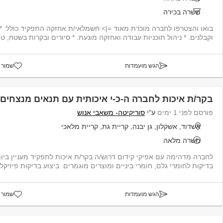
משרה בכירה
בואו והצטרפו לחברה מוכרת מאוד =|> חשמלאי/ת אחזקה התפקיד כולל: *
וקבלנים. * ניהול תוכניות עבודה ואחזקה מונעת. * סיורים ובקרות בשטח, טיפ
הגש מועמדות
שמור 
בקר/ת איכות לחברה ה-כ-י איכותית עם תנאים מנצחים 
פורסם לפני 1 ימים
ע"י
סוריקיטה- משאבי אנוש
אשדוד, אשקלון, גן יבנה, קריית גת, קריית מלאכי
משרה מלאה
לחברה מדהימה עם אפיקי קידום דרוש/ה בקר/ת איכות לתפקיד מעניין ביות
בדיקות לחומרי גלם, חומרי ביניים ומוצרים מוגמרים. ביצוע בדיקות פיזיקליו
הגש מועמדות
שמור 