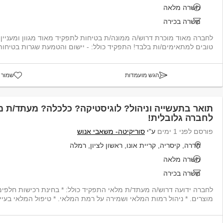
משרה מלאה
משרה בכירה
לחברה מאוד מוכרת דרוש/ה ממונה/ת בטיחות לתפקיד מאוד מגוון ומעניין
טובים למתאימים/ות בלבד! התפקיד כולל: - יישום והטמעת שגרות בטיחות 
הגש מועמדות
שמור 
תואר בתעשייה וניהול? לוגיסטיקה? כלכלה? מעתד/ת מל
לחברה גלובלית!
פורסם לפני 1 ימים
ע"י
סוריקיטה- משאבי אנוש
חדרה, קיסריה, קריית אונו, ראשון לציון, רמלה
משרה מלאה
משרה בכירה
לחברה ידועה דרוש/ה מעתד/ת מלאי התפקיד כולל: * בחינת רכישות חלפים 
מוצרים. * ניהול רמות המלאי ושמירה על רמת המלאי. * טיפול המלאי בעיית...