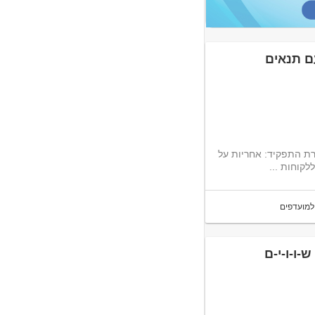
ם תנאים
רת התפקיד: אחריות על
לקוחות ...
למועדפים
-ו-ו-י-ם