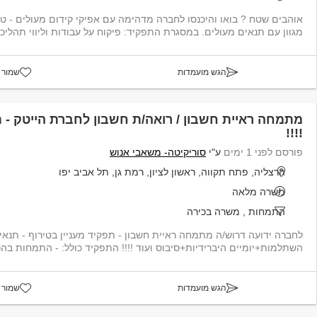
אוהבים שטח ? בואו והיכנסו לחברה מדהימה עם אפיקי קידום מעולים - טכ
מגוון עם תנאים מעולים. במסגרת התפקיד: פיקוח על עבודות וליווי תהליכים תו...
הגש מועמדות
שמור 
מתמחה ראיית חשבון / רואה/ת חשבון לחברת הייטק - תנ
!!!!
פורסם לפני 1 ימים
ע"י
סוריקיטה- משאבי אנוש
הרצליה, פתח תקווה, ראשון לציון, רמת גן, תל אביב יפו
משרה מלאה
התמחות
,
משרה בכירה
לחברה ידועה דרוש/ה מתמחה ראיית חשבון - תפקיד מעניין בטירוף - תנאים
השתלמות+יומיים היברידיות+סיבוס ועוד !!!! התפקיד כולל: - התמחות בהכ
הגש מועמדות
שמור 