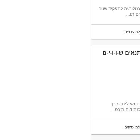
נולוג/ית לתפקיד שטח
למועדפים
אים ש-ו-ו-י-ם
 מעולים - קרן
נת דוחות כס...
למועדפים