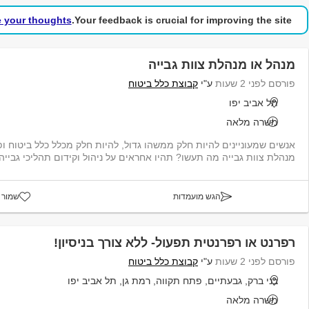
e your thoughts!
Your feedback is crucial for improving the site.
מנהל או מנהלת צוות גבייה
פורסם לפני 2 שעות
ע"י
קבוצת כלל ביטוח
תל אביב יפו
משרה מלאה
אנשים שמעוניינים להיות חלק ממשהו גדול, להיות חלק מכלל כלל ביטוח ופ
מנהלת צוות גבייה מה תעשו? תהיו אחראים על ניהול וקידום תהליכי גבייה 
הגש מועמדות
שמור 
רפרנט או רפרנטית תפעול- ללא צורך בניסיון!
פורסם לפני 2 שעות
ע"י
קבוצת כלל ביטוח
בני ברק, גבעתיים, פתח תקווה, רמת גן, תל אביב יפו
משרה מלאה