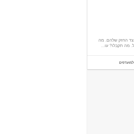
המשרה מתאימה לאנשים שאוהבים לעבוד בצוות ושתקשורת היא לגמרי הצד החזק שלהם. מה
 תקבלו? עו...
למועדפים