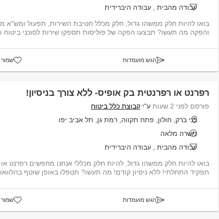
עבודה מהבית
,
עבודה היברידית
בואו להיות חלק ממשהו גדול, חלק מכלל חטיבת השירות, תפעול ומש"א מג
והפקה מה תעשו? תבצעו הפקה של פוליסות תספקו שירות לסוכני ביטוח ו
הגש מועמדות
שמור 
רפרנט או רפרנטית בק אופיס- ללא צורך בניסיון!
פורסם לפני 2 שעות
ע"י
קבוצת כלל ביטוח
בני ברק, חולון, פתח תקווה, רמת גן, תל אביב יפו
משרה מלאה
עבודה מהבית
,
עבודה היברידית
בואו להיות חלק ממשהו גדול, להיות חלק מכלל! אנחנו מחפשים רפרנט או 
תפקיד התחלתי! ללא ניסיון קודם! מה תעשו? תטפלו באופן שוטף בהלוואות עמיתים ...
הגש מועמדות
שמור 