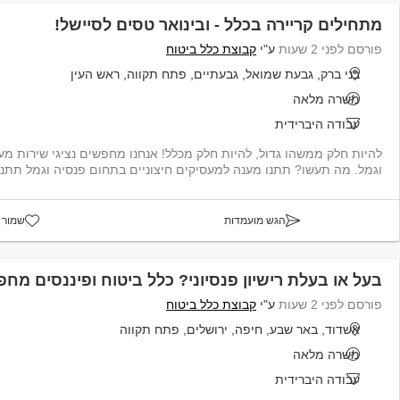
מתחילים קריירה בכלל - ובינואר טסים לסיישל!
פורסם לפני 2 שעות
ע"י
קבוצת כלל ביטוח
בני ברק, גבעת שמואל, גבעתיים, פתח תקווה, ראש העין
משרה מלאה
עבודה היברידית
להיות חלק ממשהו גדול, להיות חלק מכלל! אנחנו מחפשים נציגי שירות מע
וגמל. מה תעשו? תתנו מענה למעסיקים חיצוניים בתחום פנסיה וגמל תתנו יי
הגש מועמדות
שמור 
בעל או בעלת רישיון פנסיוני? כלל ביטוח ופיננסים מח
פורסם לפני 2 שעות
ע"י
קבוצת כלל ביטוח
אשדוד, באר שבע, חיפה, ירושלים, פתח תקווה
משרה מלאה
עבודה היברידית