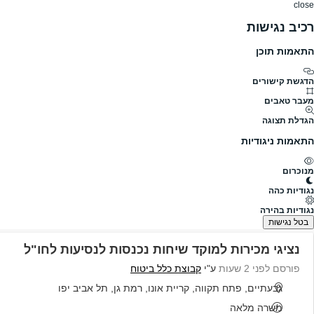
close
רכיב נגישות
התאמות תוכן
דרושים
דרושים
פרופילים
הלוח שלי
הודעו
דרושים
קבוצת כלל ביטוח
קבוצת כלל ביטוח דרושים
הדגשת קישורים
מעבר טאבים
גודל חברה
1001-5000
הגדלת תצוגה
תעשייה
ביטוח
התאמות ניגודיות
פרופיל חברה
קבוצת כלל ביטוח
מנוכרום
להלן כל המשרות הפעילות בקבוצת כלל ביטוח
נגודיות כהה
נגודיות בהירה
נמצאו 9 משרות
בטל נגישות
נציגי מכירות למוקד שיחות נכנסות לנסיעות לחו"ל
פורסם לפני 2 שעות
ע"י
קבוצת כלל ביטוח
גבעתיים, פתח תקווה, קריית אונו, רמת גן, תל אביב יפו
משרה מלאה