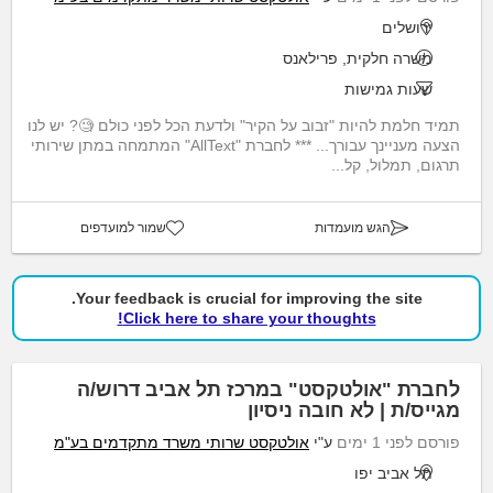
ירושלים
משרה חלקית, פרילאנס
שעות גמישות
תמיד חלמת להיות "זבוב על הקיר" ולדעת הכל לפני כולם 🧐? יש לנו
הצעה מעניינך עבורך... *** לחברת "AllText" המתמחה במתן שירותי
תרגום, תמלול, קל...
הגש מועמדות
שמור למועדפים
Your feedback is crucial for improving the site.
Click here to share your thoughts!
לחברת "אולטקסט" במרכז תל אביב דרוש/ה
מגייס/ת | לא חובה ניסיון
פורסם לפני 1 ימים
ע"י
אולטקסט שרותי משרד מתקדמים בע"מ
תל אביב יפו