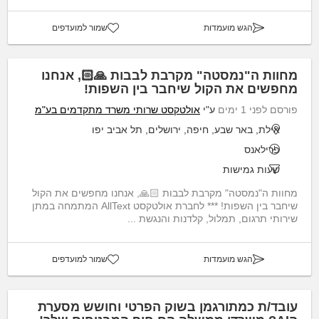
הגש מועמדות
שמור למועדפים
מחוות ה"נמסטה" מקרבת לבבות 🙏🏻, אנחנו
מחפשים את הקול שיחבר בין השפות!
פורסם לפני 1 ימים
ע"י
אולטקסט שרותי משרד מתקדמים בע"מ
אילת, באר שבע, חיפה, ירושלים, תל אביב יפו
פרילאנס
שעות גמישות
מחוות ה"נמסטה" מקרבת לבבות 🙏🏻, אנחנו מחפשים את הקול
שיחבר בין השפות! *** לחברת אולטקסט AllText המתמחה במתן
שירותי תרגום, תמלול, קלדנות והנגשת ...
הגש מועמדות
שמור למועדפים
עובד/ת כמתורגמן בשוק הפרטי וחושש מסערת