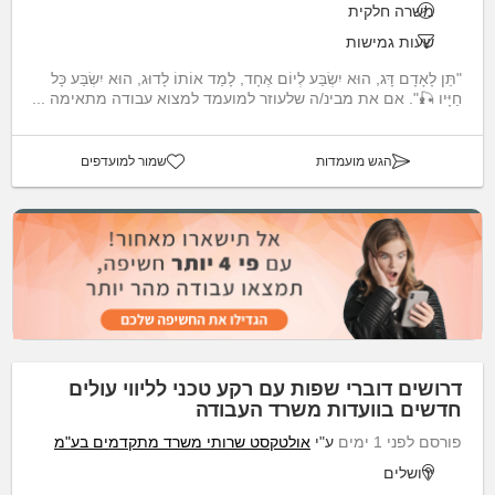
משרה חלקית
שעות גמישות
"תֵּן לָאָדָם דָּג, הוּא יִשְׂבַּע לְיוֹם אֶחָד, לָמַד אוֹתוֹ לָדוּג, הוּא יִשְׂבַּע כָּל
חַיָּיו 🎣". אם את מבינ/ה שלעוזר למועמד למצוא עבודה מתאימה ...
הגש מועמדות
שמור למועדפים
דרושים דוברי שפות עם רקע טכני לליווי עולים
חדשים בוועדות משרד העבודה
פורסם לפני 1 ימים
ע"י
אולטקסט שרותי משרד מתקדמים בע"מ
ירושלים