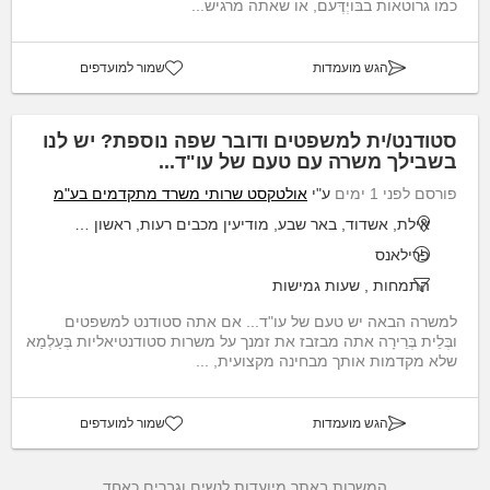
כמו גרוטאות בבּוֹיְדֶּעם, או שאתה מרגיש...
הגש מועמדות
שמור למועדפים
סטודנט/ית למשפטים ודובר שפה נוספת? יש לנו
בשבילך משרה עם טעם של עו"ד...
פורסם לפני 1 ימים
ע"י
אולטקסט שרותי משרד מתקדמים בע"מ
אילת, אשדוד, באר שבע, מודיעין מכבים רעות, ראשון לציון
פרילאנס
התמחות
,
שעות גמישות
למשרה הבאה יש טעם של עו"ד... אם אתה סטודנט למשפטים
ובְּלֵית בְּרֵירָה אתה מבזבז את זמנך על משרות סטודנטיאליות בְּעַלְמַא
שלא מקדמות אותך מבחינה מקצועית, ...
הגש מועמדות
שמור למועדפים
המשרות באתר מיועדות לנשים וגברים כאחד