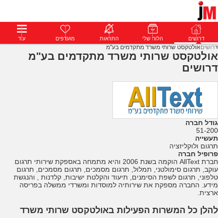
דרושים
דרושים
פרופילים
הלוח שלי
הודעות
התראות
פרימיום
מועדפים
התחבר
עוד
דרושים
אולטקסט שרותי משרד מתקדמים בע"מ
אולטקסט שרותי משרד מתקדמים בע"מ
דרושים
גודל חברה
51-200
תעשייה
תרגום ולוקליזציה
פרופיל חברה
חברת AllText הוקמה בשנת 2006 והיא מתמחה באספקת שירותי תרגום
עוקב, תרגום סימולטני, תמלול, תרגום מסמכים, תרגום מסמכים, תרגום
טלפוני, תרגום לשפת הסימנים, תיעוד והקלטת ישיבות, קלדנות , והנגשת
מידע. החברה מספקת את שירותיה למוסדות ומשרדי ממשלה בפריסה
ארצית.
להלן כל המשרות הפעילות באולטקסט שרותי משרד