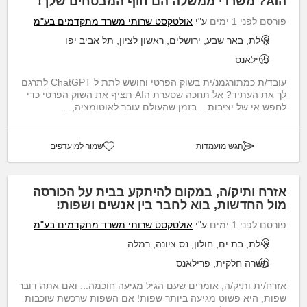
הAI? משרדי ממשלה הם חוף המבטחים שלך!
פורסם לפני 1 ימים
ע"י
אולטקסט שרותי משרד מתקדמים בע"מ
אילת, באר שבע, ירושלים, ראשון לציון, תל אביב יפו
פרילאנס
עובד/ת כמתורגמנ/ית בשוק הפרטי וחושש לתת ל ChatGPT לתרגם
לך את העתיד? אל תחכה שסערת הAI תציף את השוק הפרטי כדי
לחפש אי של יציבות... בזמן שהעולם עובר לאוטומציה,...
הגש מועמדות
שמור למועדפים
אזרח ותיק/ה, במקום להיתקע בבית על הכורסה
מול החדשות, בוא לחבר בין אנשים ושפות!
פורסם לפני 1 ימים
ע"י
אולטקסט שרותי משרד מתקדמים בע"מ
אילת, בת ים, חולון, נס ציונה, רמלה
משרה חלקית, פרילאנס
אזרח/ית ותיק/ה, אומרים שעם הגיל מגיעה חוכמה... ואם אתה דובר
שפות, היא פשוט מגיעה ביותר שפות! אם השפות שרכשת שוכבות