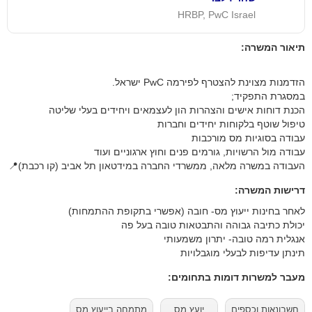
HRBP, PwC Israel
תיאור המשרה:
הזדמנות מצוינת להצטרף לפירמה PwC ישראל.
במסגרת התפקיד;
הכנת דוחות אישים והצהרות הון לעצמאים ויחידים בעלי שליטה
טיפול שוטף בלקוחות יחידים וחברות
עבודה בסוגיות מס מורכבות
עבודה מול הרשויות, גורמים פנים וחוץ ארגוניים ועוד
העבודה במשרה מלאה, ממשרדי החברה במידטאון תל אביב (קו רכבת)📍
דרישות המשרה:
לאחר בחינות ייעוץ מס- חובה (אפשרי בתקופת ההתמחות)
יכולת כתיבה גבוהה והתבטאות טובה בעל פה
אנגלית רמה טובה- יתרון משמעותי
תינתן עדיפות לבעלי מוגבלויות
מעבר למשרות דומות בתחומים:
חשבונאות וכספים
יועץ מס
מתמחה בייעוץ מס