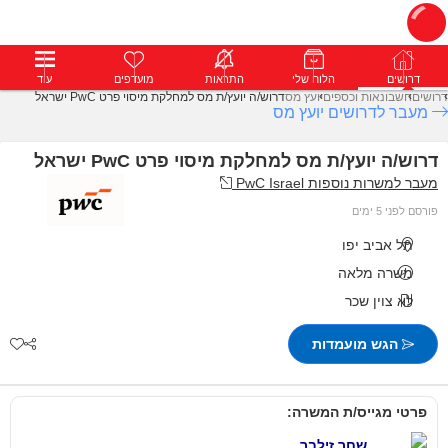
דרושים
דרושים
פרופילים
הלוח שלי
הודעות
התראות
פרימיום
מועדפים
התחבר
עוד
דרושים
חשבונאות וכספים
יועץ מס
דרוש/ה יועץ/ת מס למחלקת מיסוי פרט PwC ישראל
מעבר לדרושים יועץ מס
דרוש/ה יועץ/ת מס למחלקת מיסוי פרט PwC ישראל
מעבר למשרות נוספות PwC Israel
פורסם לפני 5 ימים
תל אביב יפו
משרה מלאה
לא צוין שכר
הגש מועמדות
פרטי מגייס/ת המשרה:
שחר זילבר