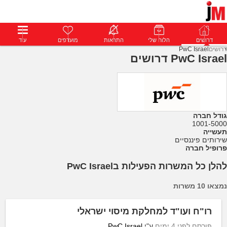
דרושים
דרושים
פרופילים
הלוח שלי
הודעות
התראות
פרימיום
מועדפים
התחבר
עוד
דרושים
PwC Israel
PwC Israel דרושים
גודל חברה
1001-5000
תעשייה
שירותים פיננסיים
פרופיל חברה
להלן כל המשרות הפעילות בPwC Israel
נמצאו 10 משרות
רו"ח ועו"ד למחלקת מיסוי ישראלי
פורסם לפני 4 ימים
ע"י
PwC Israel