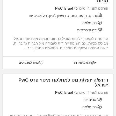
מניות
פורסם לפני 4 ימים
ע"י
PwC Israel
גבעתיים, חיפה, נתניה, ראשון לציון, תל אביב יפו
משרה מלאה
עבודה היברידית
הזדמנות להצטרף לצוות מוביל בתחום תכניות אופציות ותגמול
מבוסס מניות, עם חשיפה ייחודית לעבודה מול חברות גלובליות,
רשות המסים ועסקאות מורכבות. במסגרת התפקיד: • ...
הגש מועמדות
שמור למועדפים
דרוש/ה יועץ/ת מס למחלקת מיסוי פרט PwC
ישראל
פורסם לפני 4 ימים
ע"י
PwC Israel
תל אביב יפו
משרה מלאה
הזדמנות מצוינת להצטרף לפירמה PwC ישראל. במסגרת התפקיד;