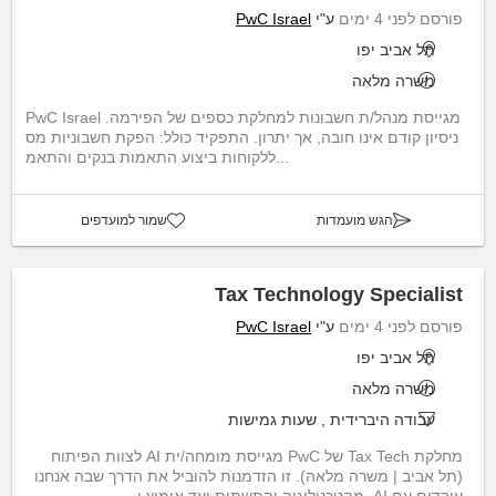
פורסם לפני 4 ימים
ע"י
PwC Israel
תל אביב יפו
משרה מלאה
PwC Israel מגייסת מנהל/ת חשבונות למחלקת כספים של הפירמה.
ניסיון קודם אינו חובה, אך יתרון. התפקיד כולל: הפקת חשבוניות מס
ללקוחות ביצוע התאמות בנקים והתאמ...
הגש מועמדות
שמור למועדפים
Tax Technology Specialist
פורסם לפני 4 ימים
ע"י
PwC Israel
תל אביב יפו
משרה מלאה
עבודה היברידית
,
שעות גמישות
מחלקת Tax Tech של PwC מגייסת מומחה/ית AI לצוות הפיתוח
(תל אביב | משרה מלאה). זו הזדמנות להוביל את הדרך שבה אנחנו
עובדים עם AI, מהטכנולוגיה והתשתית ועד אימוץ י...