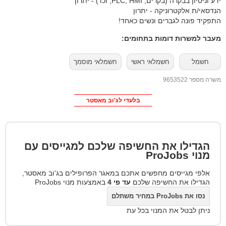
ידע וניסיון בבקרה (בקרים, PLC, HMI, וכו’) - יתרון
הנדסאי/ת אלקטרוניקה - יתרון
התפקיד פונה לגברים ונשים כאחד!
מעבר למשרות דומות בתחומים:
חשמל
חשמלאי ראשי
חשמלאי מוסמך
משרה מספר 9653522
בלעדי לג'וב מאסטר
הגדילו את החשיפה שלכם למגייסים עם
מנוי
ProJobs
אלפי מגייסים מחפשים אתכם במאגר הפרופילים בג'וב מאסטר,
הגדילו את החשיפה שלכם
עד פי 4
באמצעות מנוי ProJobs
נסו את ProJobs במחיר משתלם
ניתן לבטל את המנוי בכל עת