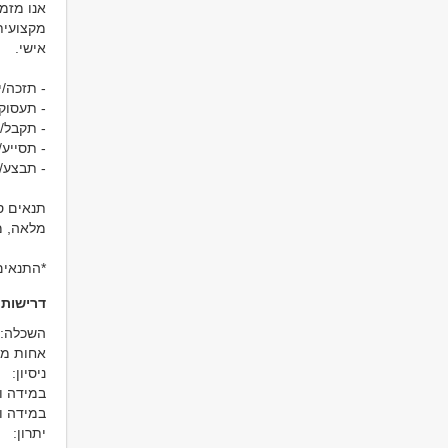
אנו מזמ
מקצועית
אישי.
- תזכה/י
- תעסוק/
- תקבל/
- תסייע
- תבצע/י
מלאה, מ
*התנאים
דרישות