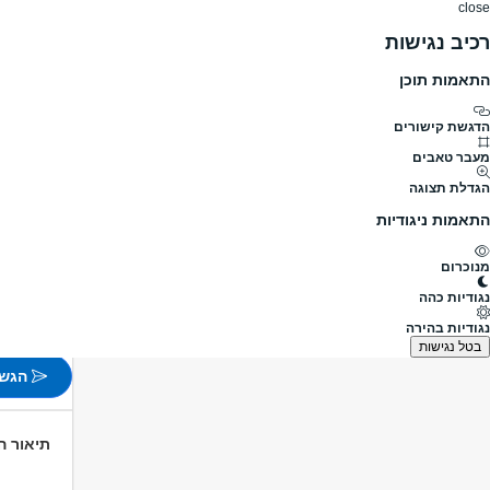
close
רכיב נגישות
התאמות תוכן
דרושים
דרושים
פרופילים
הלוח שלי
הודעו
דרושים
רפואה ופארמה
אחים ואחיות
למאוחדת דרוש
מעבר לדרושים אחים ואחיות
הדגשת קישורים
מעבר טאבים
למאוחדת
הגדלת תצוגה
מעבר למשרו
התאמות ניגודיות
פורסם לפני 2 ימים
מנוכרום
בית שמ
נגודיות כהה
משרה ח
נגודיות בהירה
לא צוין
בטל נגישות
הגש 
תיאור 