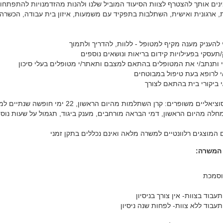
ינים אותך להצטרף לצוות הסיעוד המוביל שלנו ולהנות מהזדמנויות להתפתחו
, ארגונית ואישית, השתלבות בתפקיד עם משמעות, איזון בית עבודה, הכשרה ול
 להעניק מענה מקיף למטופל - ללוות, להדריך ולתמוך
תעסקי בפעילויות קידום בריאות ונושאים נוספים
י ותנתב/י את המטופלים בהתאם למצבם ותאתר/י מטופלים בעלי סיכון
/י לרופא בעת טיפול במבוטחים
 ביקורי בית בהתאם לצורך
תנאים סוציאליים משופרים: קרן השתלמות מהיום הראשון, 22 ימי חופשה
חלה מהיום הראשון, דמי הבראה מורחבים, מענק ביגוד, תגמול על שעות נוספ
 המוצגים רלוונטיים למשרה מלאה ואינם נכללים בתקן זמני
 המשרה: