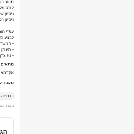
עפ"י הו
• נא צר
מתאים ל
אקדמאים ללא נסיון, בני 
מעבר למ
רפואה 
משרה מספר 11
הגד