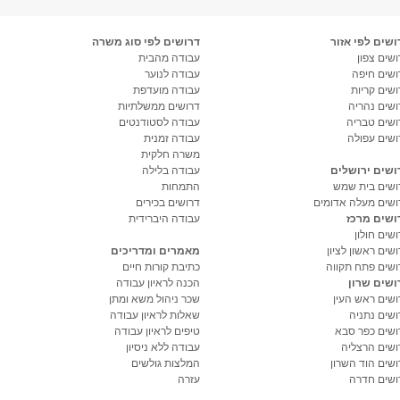
ושים לפי אזור
דרושים לפי סוג משרה
שים צפון
עבודה מהבית
ושים חיפה
עבודה לנוער
ושים קריות
עבודה מועדפת
ושים נהריה
דרושים ממשלתיות
ושים טבריה
עבודה לסטודנטים
ושים עפולה
עבודה זמנית
משרה חלקית
ושים ירושלים
עבודה בלילה
ושים בית שמש
התמחות
ושים מעלה אדומים
דרושים בכירים
ושים מרכז
עבודה היברידית
שים חולון
שים ראשון לציון
מאמרים ומדריכים
ושים פתח תקווה
כתיבת קורות חיים
ושים שרון
הכנה לראיון עבודה
ושים ראש העין
שכר ניהול משא ומתן
ושים נתניה
שאלות לראיון עבודה
ושים כפר סבא
טיפים לראיון עבודה
ושים הרצליה
עבודה ללא ניסיון
ושים הוד השרון
המלצות גולשים
ושים חדרה
עזרה