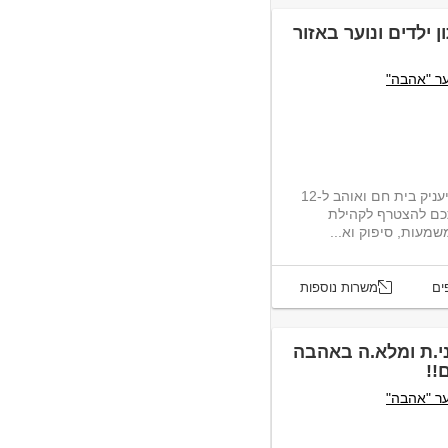
 ילדים ונוער באזור
ער "אהבה"
אנו מחפשים זוגות לניהול משפחתון, שיעניק בית חם ואוהב ל-12
אתכם להצטרף לקהילת
עות, סיפוק וא...
ים
משרות נוספות
ני.ת ומלא.ה באהבה
!!
ער "אהבה"