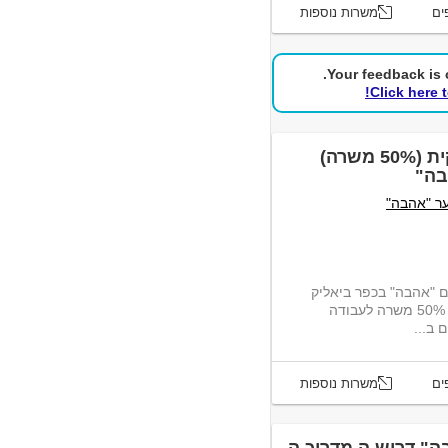
ים
משרות נוספות
Your feedback is c
Click here 
דרוש.ה עו"ס.ית במשרה חלקית (50% משרה)
בה"
ער "אהבה"
ם "אהבה" בכפר ביאליק
(איזור הקריות) דרוש.ה עו"סי.ית בהיקף 50% משרה לעבודה
ב...
ים
משרות נוספות