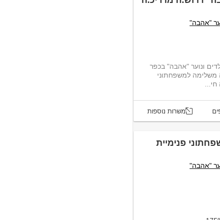
ה" דרוש.ה מדריכ.ה
ער "אהבה"
ים ונוער "אהבה" בכפר
.ה משלימה למשפחתוני
י...
ים
משרות נוספות
פחתוני פנימיית
ער "אהבה"