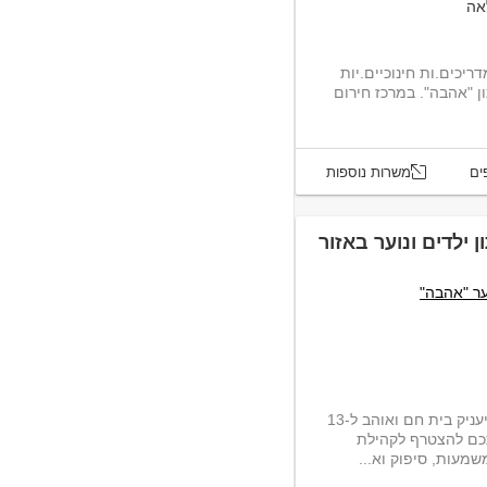
אה
יכים.ות חינוכיים.יות
טיפוליים.יות למרכז חירום לילדים בסיכון "אהבה". במרכז חירום
ים
משרות נוספות
 ילדים ונוער באזור
ער "אהבה"
אנו מחפשים זוגות לניהול משפחתון, שיעניק בית חם ואוהב ל-13
אתכם להצטרף לקהילת
עות, סיפוק וא...