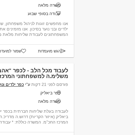
משרה מלאה
עבודה בסופי שבוע
ילדים ובני נוער בסיכון. אנו מזמינים 
המשפחתונים לעבודת שליחות מלאת משמ
הגש מועמדות
שמור למועדפ
לעבוד מכל הלב - לכפר "אהב
משלימ.ה למשפחתוני המרכז
פורסם לפני 21 דקות
ע"י
כפר ילדים ונו
כפר ביאליק
משרה מלאה
לעבודה בעלת שליחות חברתית בכפר ילד
ביאליק (איזור הקריות) דרוש.ה מדריכ
המרכז החכ"מ. המשרה כוללת: * עבודה ח