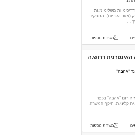
דריכימ.ות משלימימ.ות
 (אזור הקריות). התפקיד
 ...
ים
משרות נוספות
 האינטרנית דרוש.ה
ער "אהבה"
טרנית (הפנימייתית) במרכז חירום "אהבה" בכפר
.ית קליני.ת. היקף המשרה:
ים
משרות נוספות