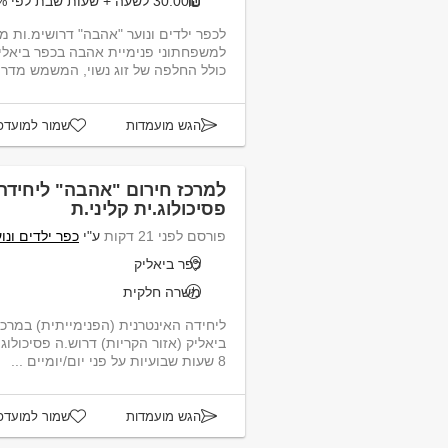
30.00₪ לשעה + שעות שבת לפי 175%
לכפר ילדים ונוער "אהבה" דרושימ.ות מ
למשפחתוני פנימיית אהבה בכפר ביאליק
כולל החלפה של זוג נשוי, המשמש מדריך
הגש מועמדות
שמור למועדפ
למרכז חירום "אהבה" ליחידה
פסיכולוג.ית קליני.ת
פורסם לפני 21 דקות
ע"י
כפר ילדים ונו
כפר ביאליק
משרה חלקית
ליחידה האינ
ביאליק (אזור הקריות) דרוש.ה פסיכולוג
8 שעות שבועיות על פני יום/יומיים ...
הגש מועמדות
שמור למועדפ