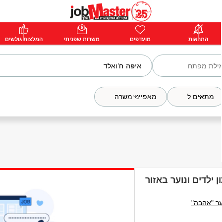
ת
התראות
פרימיום
מועדפים
התחבר
משרות שפניתי
המלצות גולשים
איפה
מתאים ל
מאפייני משרה
 ילדים ונוער באזור
ער "אהבה"