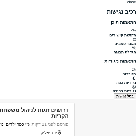
close
רכיב נגישות
התאמות תוכן
דרושים
דרושים
פרופילים
הלוח שלי
הודעו
הדגשת קישורים
מה
מעבר טאבים
הגדלת תצוגה
תחומים
היקף משרה
התאמות ניגודיות
מנוכרום
דרושים
ח’ואלד
נגודיות כהה
דרושים ח’ואלד
נגודיות בהירה
נמצאו 742 משרות
בטל נגישות
דרושים זוגות לניהול משפחתון
הקריות
פורסם לפני 21 דקות
ע"י
כפר ילדים ונו
כפר ביאליק