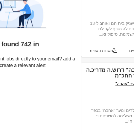
אנו מחפשים זוגות לניהול משפחתון, שיעניק בית חם ואוהב ל-13
אתכם להצטרף לקהילת
עות, סיפוק וא...
We found 742 inח’
ים
משרות נוספות
nt jobs directly to your email? add a
eate a relevant alert :-)
ה" דרוש.ה מדריכ.ה
 החכ"מ
ער "אהבה"
ים ונוער "אהבה" בכפר
.ה משלימה למשפחתוני
י...