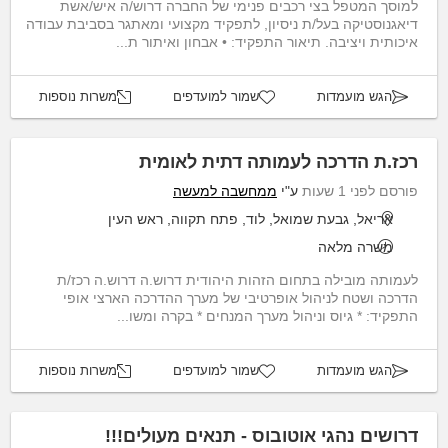
למוסך המטפל בצי רכבים פנימי של החברה דרוש/ה איש/אשת
דיאגנוסטיקה בעל/ת ניסיון, לתפקיד מקצועי ומאתגר בסביבת עבודה
איכותית ויציבה. תיאור התפקיד: • אבחון ואיתור ת...
הגש מועמדות
שמור למועדפים
משרות נוספות
רכז.ת הדרכה לעמותה דתית לאומית
פורסם לפני 1 שעות
ע"י
ממחשבה למעשה
אריאל, גבעת שמואל, לוד, פתח תקווה, ראש העין
משרה מלאה
לעמותה מובילה בתחום הזהות היהודית דרוש.ה דרוש.ה רכז/ת
הדרכה ושטח לניהול אופרטיבי של מערך ההדרכה הארצי אופי
התפקיד: * גיוס וניהול מערך המנחים * בקרה ומשו...
הגש מועמדות
שמור למועדפים
משרות נוספות
דרושים נהגי אוטובוס - תנאים מעולים!!!