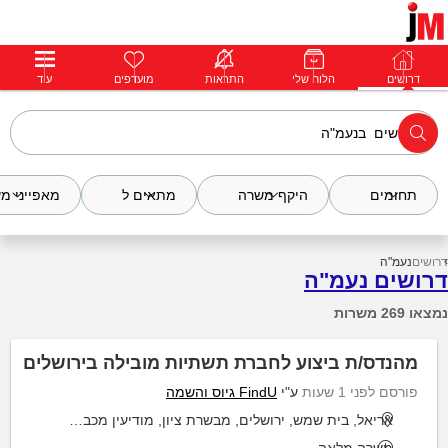
דרושים
דרושים
פרופילים
הלוח שלי
הודעות
התראות
פרימיום
מועדפים
התחבר
עוד
תחומים
היקף משרה
מתאים ל
מאפייני מ
דרושים
נעמ"ה
דרושים נעמ"ה
נמצאו 269 משרות
מהנדס/ת ביצוע לחברת תשתיות מובילה בירושלים
פורסם לפני 1 שעות
ע"י
FindU גיוס והשמה
אריאל, בית שמש, ירושלים, מבשרת ציון, מודיעין מכבים רעות