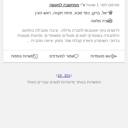
פורסם לפני 1 שעות
ע"י
ממחשבה למעשה
אריאל, ברקן, כפר סבא, פתח תקווה, ראש העין
משרה מלאה
דרושים נהגי אוטובוס לחברה גדולה, יציבה ומובילה בתחום
התחבורה בשומרון! תנאים מעולים ומשופרים: נסיעות מגוונות
ברחבי השומרון והארץ קבלת שכר מזמן יציאה מהבית ...
הגש מועמדות
שמור למועדפים
משרות נוספות
10
...
3
2
1
המשרות באתר מיועדות לנשים וגברים כאחד