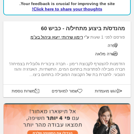
Your feedback is crucial for improving the site.
Click here to share your thoughts!
מהנדס/ת ביצוע מתחיל/ה - כביש 60
פורסם לפני 1 שעות
ע"י
רימון שירותי ייעוץ וניהול בע"מ
עפרה
משרה מלאה
הזדמנות להצטרף לקבוצת רימון - חברה ציבורית גלובלית בצמיחה!
חברה מובילה לפתרונות בתחום המים, התשתיות, האנרגיה והגז
הטבעי. לחברת בת של הקבוצה המובילה בתחום ביצו...
הגש מועמדות
שמור למועדפים
משרות נוספות