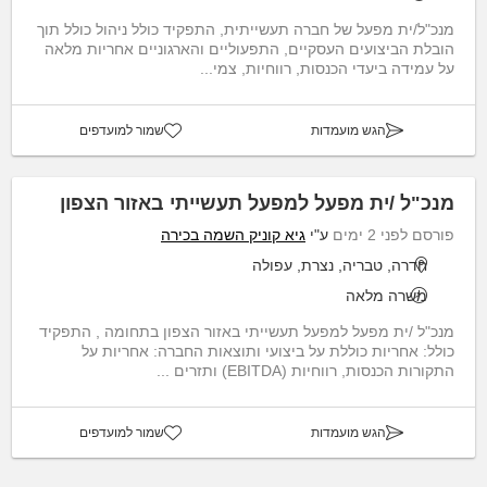
מנכ"ל/ית מפעל של חברה תעשייתית, התפקיד כולל ניהול כולל תוך
הובלת הביצועים העסקיים, התפעוליים והארגוניים אחריות מלאה
על עמידה ביעדי הכנסות, רווחיות, צמי...
הגש מועמדות
שמור למועדפים
מנכ"ל /ית מפעל למפעל תעשייתי באזור הצפון
פורסם לפני 2 ימים
ע"י
גיא קוניק השמה בכירה
חדרה, טבריה, נצרת, עפולה
משרה מלאה
מנכ"ל /ית מפעל למפעל תעשייתי באזור הצפון בתחומה , התפקיד
כולל: אחריות כוללת על ביצועי ותוצאות החברה: אחריות על
התקורות הכנסות, רווחיות (EBITDA) ותזרים ...
הגש מועמדות
שמור למועדפים