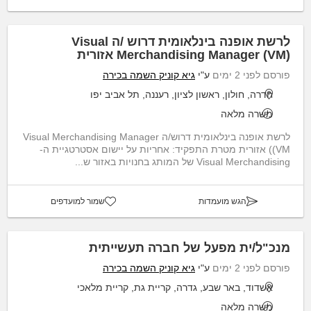
לרשת אופנה בינלאומית דרוש /ה Visual
Merchandising Manager (VM) אזורית
פורסם לפני 2 ימים
ע"י
גיא קוניק השמה בכירה
חדרה, חולון, ראשון לציון, רעננה, תל אביב יפו
משרה מלאה
לרשת אופנה בינלאומית דרוש/ה Visual Merchandising Manager
(VM) אזורית מטרת התפקיד: אחריות על יישום אסטרטגיית ה-
Visual Merchandising של המותג בחנויות באזור ש...
הגש מועמדות
שמור למועדפים
מנכ"ל/ית מפעל של חברה תעשייתית
פורסם לפני 2 ימים
ע"י
גיא קוניק השמה בכירה
אשדוד, באר שבע, גדרה, קריית גת, קריית מלאכי
משרה מלאה