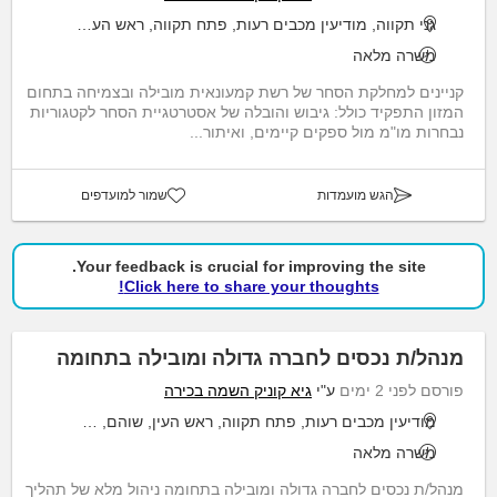
גני תקווה, מודיעין מכבים רעות, פתח תקווה, ראש העין, תל אביב יפו
משרה מלאה
קניינים למחלקת הסחר של רשת קמעונאית מובילה ובצמיחה בתחום
המזון התפקיד כולל: גיבוש והובלה של אסטרטגיית הסחר לקטגוריות
נבחרות מו"מ מול ספקים קיימים, ואיתור...
הגש מועמדות
שמור למועדפים
Your feedback is crucial for improving the site.
Click here to share your thoughts!
מנהל/ת נכסים לחברה גדולה ומובילה בתחומה
פורסם לפני 2 ימים
ע"י
גיא קוניק השמה בכירה
מודיעין מכבים רעות, פתח תקווה, ראש העין, שוהם, תל אביב יפו
משרה מלאה
מנהל/ת נכסים לחברה גדולה ומובילה בתחומה ניהול מלא של תהליך