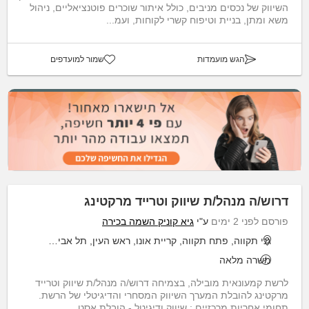
השיווק של נכסים מניבים, כולל איתור שוכרים פוטנציאליים, ניהול
משא ומתן, בניית וטיפוח קשרי לקוחות, ועמ...
הגש מועמדות
שמור למועדפים
דרוש/ה מנהל/ת שיווק וטרייד מרקטינג
פורסם לפני 2 ימים
ע"י
גיא קוניק השמה בכירה
גני תקווה, פתח תקווה, קריית אונו, ראש העין, תל אביב יפו
משרה מלאה
לרשת קמעונאית מובילה, בצמיחה דרוש/ה מנהל/ת שיווק וטרייד
מרקטינג להובלת המערך השיווק המסחרי והדיגיטלי של הרשת.
תחומי אחריות מרכזיים : שיווק ודיגיטל - הובלת אסט...