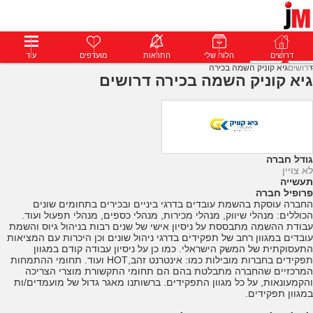
דרושים
דרושים
פרופילים
הלוח שלי
הודעות
התראות
פרימיום
מועדפים
התחבר
עוד
דרושים
גיא קוניק השמה בכירה
גיא קוניק השמה בכירה דרושים
גודל חברה
לא צויין
תעשייה
פרופיל חברה
החברה עוסקת בהשמת עובדים בדרגי ביניים ובכירים בתחומים שונים
הכוללים: מנהלי שיווק, מנהלי מכירות, מנהלי כספים, מנהלי תפעול ועוד.
עבודת ההשמה מתבססת על ניסיון אישי של שנים רבות בניהול גיוס והשמת
עובדים במגוון רחב של תפקידים בדרגי ניהול שונים וכן היכרות עם המציאות
התעסוקתית של המשק הישראלי. כמו כן על ניסיון עבודה קודם במגוון
תפקידים בחברות מובילות כמו: אינטרנט זהב,HOT ועוד. תחומי ההתמחות
המרכזיים שהחברה מתבלטת בהם הם תחומי התקשורת מוצרי הצריכה
והקמעונאות, על כל מגוון התפקידים. ברשותנו מאגר גדול של מועמדים/ות
במגוון תפקידים.