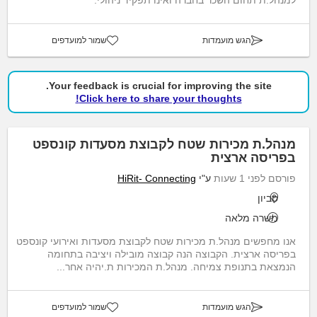
הגש מועמדות
שמור למועדפים
Your feedback is crucial for improving the site.
Click here to share your thoughts!
מנהל.ת מכירות שטח לקבוצת מסעדות קונספט
בפריסה ארצית
פורסם לפני 1 שעות
ע"י
HiRit- Connecting
סביון
משרה מלאה
אנו מחפשים מנהל.ת מכירות שטח לקבוצת מסעדות ואירועי קונספט
בפריסה ארצית. הקבוצה הנה קבוצה מובילה ויציבה בתחומה
הנמצאת בתנופת צמיחה. מנהל.ת המכירות ת.יהיה אחר...
הגש מועמדות
שמור למועדפים