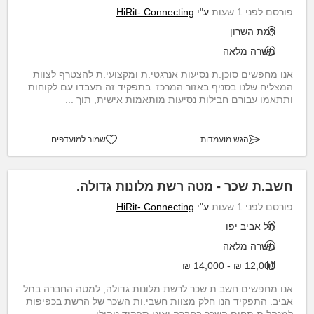
פורסם לפני 1 שעות
ע"י
HiRit- Connecting
רמת השרון
משרה מלאה
אנו מחפשים סוכן.ת נסיעות אנרגטי.ת ומקצועי.ת להצטרף לצוות
המצליח שלנו בסניף באזור המרכז. בתפקיד זה תעבדו עם לקוחות
ותתאמו עבורם חבילות נסיעות מותאמות אישית, תוך ...
הגש מועמדות
שמור למועדפים
חשב.ת שכר - מטה רשת מלונות גדולה.
פורסם לפני 1 שעות
ע"י
HiRit- Connecting
תל אביב יפו
משרה מלאה
12,000 ₪ - 14,000 ₪
אנו מחפשים חשב.ת שכר לרשת מלונות גדולה, למטה החברה בתל
אביב. התפקיד הנו חלק מצוות חשבי.ות השכר של הרשת בכפיפות
למנהל.ת תחום השכר בחברה ואינו תפקיד ניהולי.