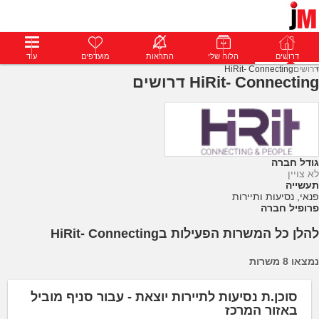
דרושים
דרושים
פרופילים
הלוח שלי
הודעות
התראות
פרימיום
מועדפים
התחבר
עוד
דרושים
HiRit- Connecting
HiRit- Connecting דרושים
גודל חברה
לא צויין
תעשייה
פנאי, נסיעות ותיירות
פרופיל חברה
להלן כל המשרות הפעילות בHiRit- Connecting
נמצאו 8 משרות
סוכן.ת נסיעות לתיירות יוצאת - עבור סניף מוביל
באזור המרכז