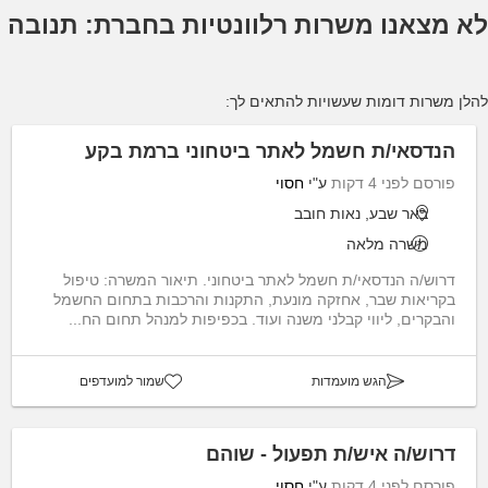
לא מצאנו משרות רלוונטיות בחברת: תנובה
להלן משרות דומות שעשויות להתאים לך:
הנדסאי/ת חשמל לאתר ביטחוני ברמת בקע
פורסם לפני 4 דקות
ע"י
חסוי
באר שבע, נאות חובב
משרה מלאה
דרוש/ה הנדסאי/ת חשמל לאתר ביטחוני. תיאור המשרה: טיפול
בקריאות שבר, אחזקה מונעת, התקנות והרכבות בתחום החשמל
והבקרים, ליווי קבלני משנה ועוד. בכפיפות למנהל תחום הח...
הגש מועמדות
שמור למועדפים
דרוש/ה איש/ת תפעול - שוהם
פורסם לפני 4 דקות
ע"י
חסוי