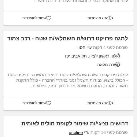
עבודות אחזקה כלליות ומגוונות העבודה הינה במש...
הגש מועמדות
שמור למועדפים
למגה פרויקט דרוש/ה חשמלאי/ת שטח - רכב צמוד
פורסם לפני 4 דקות
ע"י
חסוי
חולון, ראשון לציון, תל אביב יפו
משרה מלאה
למגה פרויקט דרוש/ה חשמלאי/ת שטח. תיאור המשרה: תפקיד שטח
- הכולל ביצוע עבודות חשמל זמני באתרי החברה - כולל התקנת
תאורה זמנית, התקנת חשמל מתח נמוך זמני, ביצוע ח...
הגש מועמדות
שמור למועדפים
דרושים נציגי/ות שימור לקופת חולים לאומית
פורסם לפני 16 דקות
ע"י
oneline