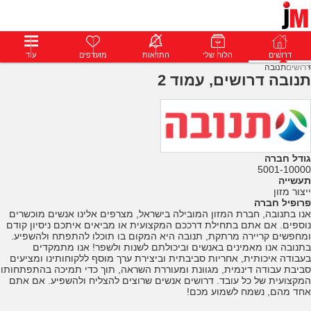
דרושים
דרושים
פרופילים
הלוח שלי
הודעות
התראות
פרימיום
מועדפים
התחבר
עוד
דרושים
תנובה
תנובה דרושים, עמוד 2
גודל חברה
5001-10000
תעשייה
ייצור מזון
פרופיל חברה
אנו בתנובה, חברת המזון המובילה בישראל, מצרפים אלינו אנשים מוכשרים
נוספים. אם אתם בתחילת דרככם המקצועית או מביאים איתכם ניסיון קודם
ומחפשים קריירה מרתקת, תנובה היא המקום בו תוכלו להתפתח ולהשפיע.
בתנובה אנו מאמינים באנשים וביכולתם לשנות ולשפר! אנו מתמקדים
בעבודה איכותית, אחריות סביבתית וביצירת ערך מוסף ללקוחותינו ומציעים
סביבת עבודה דינמית, מגוונת ומעוררת השראה, תוך כדי תמיכה בהתפתחותו
המקצועית של כל עובד. דרושים אנשים שרוצים להצליח ולהשפיע. אם אתם
אחד מהם, נשמח לשמוע מכם!