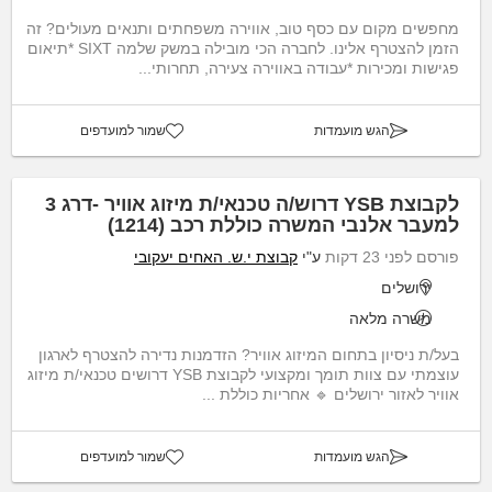
מחפשים מקום עם כסף טוב, אווירה משפחתים ותנאים מעולים? זה
הזמן להצטרף אלינו. לחברה הכי מובילה במשק שלמה SIXT *תיאום
פגישות ומכירות *עבודה באווירה צעירה, תחרותי...
הגש מועמדות
שמור למועדפים
לקבוצת YSB דרוש/ה טכנאי/ת מיזוג אוויר -דרג 3
למעבר אלנבי המשרה כוללת רכב (1214)
פורסם לפני 23 דקות
ע"י
קבוצת י.ש. האחים יעקובי
ירושלים
משרה מלאה
בעל/ת ניסיון בתחום המיזוג אוויר? הזדמנות נדירה להצטרף לארגון
עוצמתי עם צוות תומך ומקצועי לקבוצת YSB דרושים טכנאי/ת מיזוג
אוויר לאזור ירושלים 🔹 אחריות כוללת ...
הגש מועמדות
שמור למועדפים