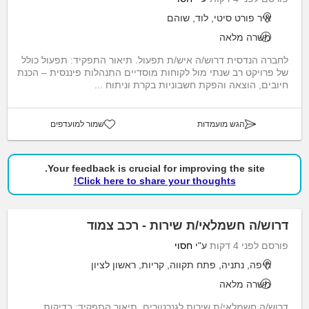
איר פורט סיטי, לוד, שוהם
משרה מלאה
לחברה הנדסית דרוש/ה איש/ת תפעול. תיאור התפקיד: תפעול כולל
של פרויקט רב שנתי מול לקוחות מוסדיים התנהלות פיננסית – הכנת
חיובים, הוצאה והפקת חשבוניות בקרת וניתוח ...
הגש מועמדות
שמור למועדפים
Your feedback is crucial for improving the site.
Click here to share your thoughts!
דרוש/ה חשמלאי/ת שירות - רכב צמוד
פורסם לפני 4 דקות
ע"י
חסוי
חיפה, נתניה, פתח תקווה, קריות, ראשון לציון
משרה מלאה
דרוש/ה חשמלאי/ת שירות לגנרטורים. תיאור התפקיד: בדיקות