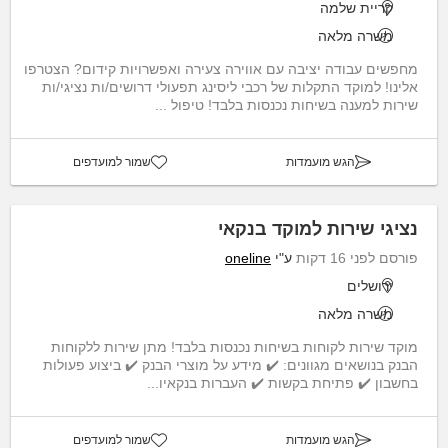
קריית שלמה
משרה מלאה
מחפשים עבודה יציבה עם אווירה צעירה ואפשרויות קידום? הצטרפו
אלינו! למוקד התקלות של רכבי ליסינג תפעולי דרושים/ות נציגי/ות
שירות למענה בשיחות נכנסות בלבד! טיפול ...
הגש מועמדות
שמור למועדפים
נציגי שירות למוקד בנקאי
פורסם לפני 16 דקות
ע"י
oneline
ירושלים
משרה מלאה
מוקד שירות לקוחות בשיחות נכנסות בלבד! מתן שירות ללקוחות
הבנק בנושאים מגוונים: ✔️ מידע על מוצרי הבנק ✔️ ביצוע פעולות
בחשבון ✔️ פתיחת בקשות ✔️ העברות בנקאיו...
הגש מועמדות
שמור למועדפים