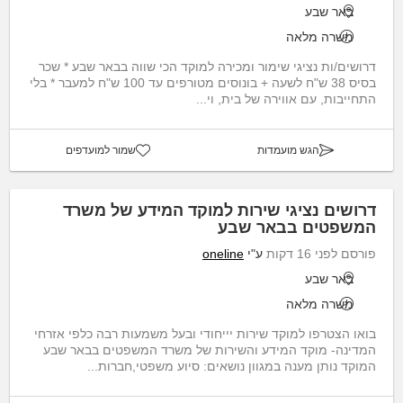
באר שבע
משרה מלאה
דרושים/ות נציגי שימור ומכירה למוקד הכי שווה בבאר שבע * שכר
בסיס 38 ש"ח לשעה + בונוסים מטורפים עד 100 ש"ח למעבר * בלי
התחייבות, עם אווירה של בית, וי...
הגש מועמדות
שמור למועדפים
דרושים נציגי שירות למוקד המידע של משרד
המשפטים בבאר שבע
פורסם לפני 16 דקות
ע"י
oneline
באר שבע
משרה מלאה
בואו הצטרפו למוקד שירות יייחודי ובעל משמעות רבה כלפי אזרחי
המדינה- מוקד המידע והשירות של משרד המשפטים בבאר שבע
המוקד נותן מענה במגוון נושאים: סיוע משפטי,חברות...