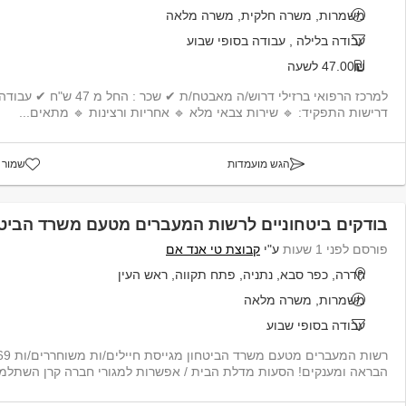
משמרות, משרה חלקית, משרה מלאה
עבודה בלילה
,
עבודה בסופי שבוע
47.00₪ לשעה
למרכז הרפואי ברזילי דרוש/ה
דרישות התפקיד: 🔹 שירות צבאי מלא 🔹 אחריות ורצינות 🔹 מתאים...
הגש מועמדות
שמור 
בודקים ביטחוניים לרשות המעברים מטעם משרד הביטח
פורסם לפני 1 שעות
ע"י
קבוצת טי אנד אם
חדרה, כפר סבא, נתניה, פתח תקווה, ראש העין
משמרות, משרה מלאה
עבודה בסופי שבוע
הבראה ומענקים! הסעות מדלת הבית / אפשרות למגורי חברה קרן השתלמו