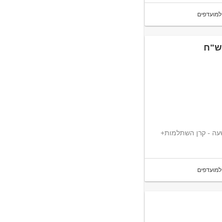
למועדפים
תקן "אלביט" במודיעין! - שכר גבוה 65 ש"ח לשעה - קרן השתלמות+
למועדפים