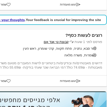
הגש מועמדות
שמור 
e your thoughts!
Your feedback is crucial for improving the site.
רוצים לעשות כסף?
פורסם לפני 1 שעות
ע"י
קבוצת טי אנד אם
כפר סבא, נתניה, פתח תקווה, קרני שומרון, ראש העין
משמרות, משרה מלאה
דרושים מאבטחים/ות ובודקים/ות ביטחוניים לרשות המעברים מטעם משרד
מאבטח/ת - 74.69₪ כולל דמי הבראה שכר שעתי בודק/ת- 55.69₪ כולל דמי הבראה הסעות...
הגש מועמדות
שמור 