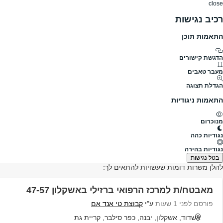
close
רכיב נגישות
התאמות תוכן
דרושים
דרושים
פרופילים
הלוח שלי
הודעו
דרושים
צוות 3
צוות 3 דרושים, עמוד 2
הדגשת קישורים
מעבר טאבים
גודל חברה
1001-5000
הגדלת תצוגה
תעשייה
אבטחה וחקירות
התאמות ניגודיות
פרופיל חברה
מנוכרום
לא מצאנו משרות רלוונטיות בחברת: צוות 3
נגודיות כהה
נגודיות בהירה
בטל נגישות
להלן משרות דומות שעשויות להתאים לך:
מאבטח/ת למרכז הרפואי ברזילי באשקלון 47-57
פורסם לפני 1 שעות
ע"י
קבוצת טי אנד אם
אשדוד, אשקלון, יבנה, כפר סילבר, קריית גת