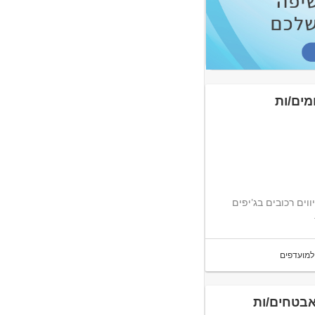
מים/ות
2,14 ש"ח לביגוד בשנה ליווים רכובים בג’יפים
למועדפים
אבטחים/ות