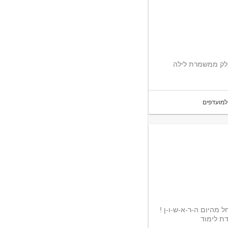
בחלק ממשמרת לילה
למועדפים
יה והשתלמות החל מהיום ה-ר-א-ש-ו-ן !