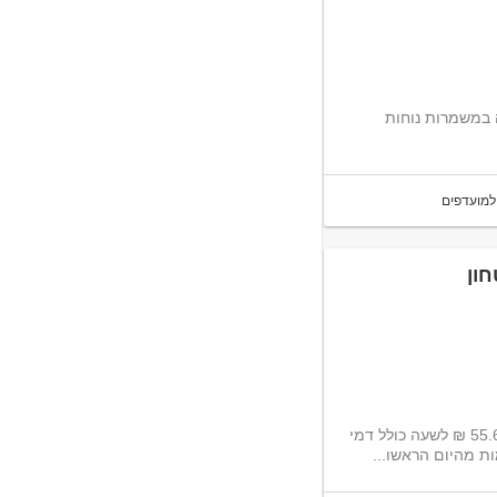
 מאבטח/ת ✔ שכר : החל מ 47 ש"ח ✔ עבודה במשמרות נוחות
למועדפים
ון
רשות המעברים מטעם משרד הביטחון מגייסת חיילים/ות משוחררים/ות 55.69 ₪ לשעה כולל דמי
ת מהיום הראשו...