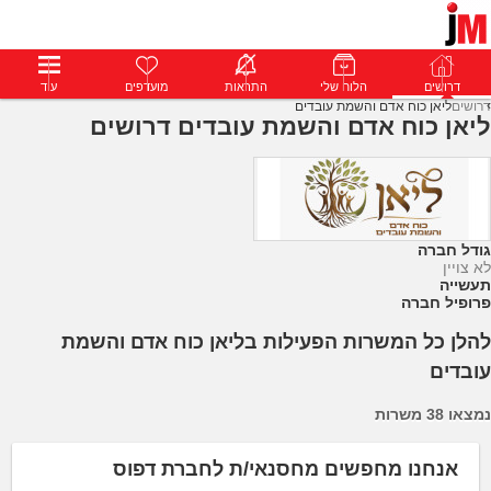
דרושים
דרושים
פרופילים
הלוח שלי
הודעות
התראות
פרימיום
מועדפים
התחבר
עוד
דרושים
ליאן כוח אדם והשמת עובדים
ליאן כוח אדם והשמת עובדים דרושים
גודל חברה
לא צויין
תעשייה
פרופיל חברה
להלן כל המשרות הפעילות בליאן כוח אדם והשמת
עובדים
נמצאו 38 משרות
אנחנו מחפשים מחסנאי/ת לחברת דפוס