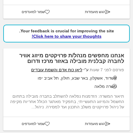
הגש מועמדות
שמור למועדפים
Your feedback is crucial for improving the site.
Click here to share your thoughts!
אנחנו מחפשים מנהל/ת פרויקטים מיזוג אוויר
לחברה קבלנית מובילה באזור מרכז ודרום
פורסם לפני 7 שעות
ע"י
ליאן כוח אדם והשמת עובדים
אשדוד, אשקלון, באר שבע, חולון, תל אביב יפו
משרה מלאה
תיאור המשרה: הזדמנות נפלאה להשתלב בחברה מובילה בתחום
החשמל והמיזוג התעשייתי, בתפקיד מאתגר הכולל אחריות מקיפה
על ניהול פרויקטים משלב התכנון ועד למסירה. ניהול...
הגש מועמדות
שמור למועדפים