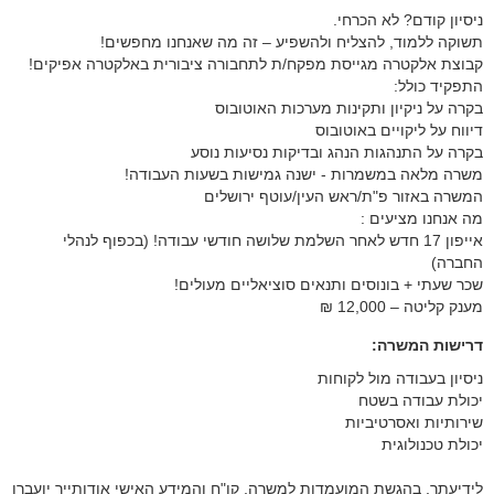
ניסיון קודם? לא הכרחי.
תשוקה ללמוד, להצליח ולהשפיע – זה מה שאנחנו מחפשים!
קבוצת אלקטרה מגייסת מפקח/ת לתחבורה ציבורית באלקטרה אפיקים!
התפקיד כולל:
בקרה על ניקיון ותקינות מערכות האוטובוס
דיווח על ליקויים באוטובוס
בקרה על התנהגות הנהג ובדיקות נסיעות נוסע
משרה מלאה במשמרות - ישנה גמישות בשעות העבודה!
המשרה באזור פ"ת/ראש העין/עוטף ירושלים
מה אנחנו מציעים :
אייפון 17 חדש לאחר השלמת שלושה חודשי עבודה! (בכפוף לנהלי
החברה)
שכר שעתי + בונוסים ותנאים סוציאליים מעולים!
מענק קליטה – 12,000 ₪
דרישות המשרה:
ניסיון בעבודה מול לקוחות
יכולת עבודה בשטח
שירותיות ואסרטיביות
יכולת טכנולוגית
לידיעתך, בהגשת המועמדות למשרה, קו"ח והמידע האישי אודותייך יועברו