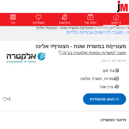
דרושים
דרושים
פרופילים
הלוח שלי
הודעות
התראות
פרימיום
מועדפים
התחבר
עוד
דרושים
כללי
עבודות כלליות
מעוניין/ת במשרת שטח - הצטרף/י אלינו!
מעבר לדרושים עבודות כלליות
מעוניין/ת במשרת שטח - הצטרף/י אלינו!
מעבר למשרות נוספות אלקטרה בע"מ
פורסם לפני 1 ימים
גבעת זאב
משמרות, משרה מלאה
לא צוין שכר
הגש מועמדות
תיאור המשרה: