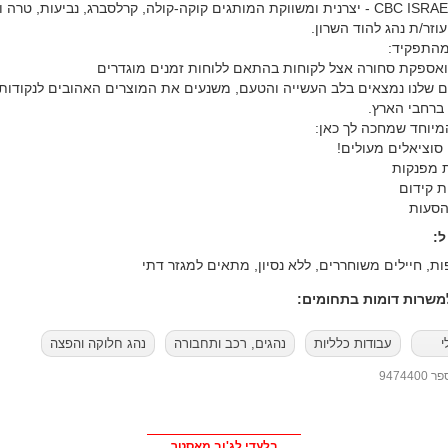
חברת CBC ISRAEL - יצרנית ומשווקת המותגים קוקה-קולה, קרלסברג, נביעות, טרה ו
וזר/ת נהג להוד השרון.
התפקיד:
ואספקת סחורה אצל לקוחות בהתאם ללוחות זמנים מוגדרים
ם שלנו נמצאים בלב העשייה והטעם, משנעים את המוצרים האהובים לנקודות
ברחבי הארץ.
יוחד שמחכה לך כאן:
סוציאלים מעולים!
ת מפנקות
ת קידום
הסעות
:
ת, חיילים משוחררים, ללא נסיון, מתאים למגזר דתי
שרות דומות בתחומים:
י
עבודות כלליות
נהגים, רכב ותחבורה
נהג חלוקה והפצה
94744
בלעדי לג'וב מאסטר