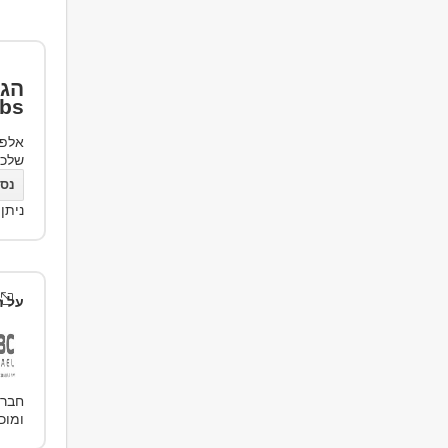
הגד
bs
אלפי
שלכ
נסו את bs
ניתן
על ה
ומוכרים 