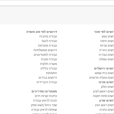
ושים לפי אזור
דרושים לפי סוג משרה
שים צפון
עבודה מהבית
ושים חיפה
עבודה לנוער
ושים קריות
עבודה מועדפת
ושים נהריה
דרושים ממשלתיות
ושים טבריה
עבודה לסטודנטים
ושים עפולה
עבודה זמנית
משרה חלקית
ושים ירושלים
עבודה בלילה
ושים בית שמש
התמחות
ושים מעלה אדומים
דרושים בכירים
ושים מרכז
עבודה היברידית
שים חולון
שים ראשון לציון
מאמרים ומדריכים
ושים פתח תקווה
כתיבת קורות חיים
ושים שרון
הכנה לראיון עבודה
ושים ראש העין
שכר ניהול משא ומתן
ושים נתניה
שאלות לראיון עבודה