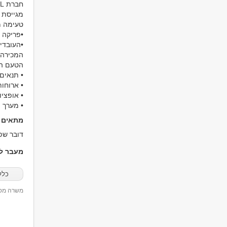
מגייסת ע
טעימה מ
•פריקה 
•העובדי
המכירה 
הטעם המ
• תנאים 
• ארוחו
• אופציו
• מערך 
מתאים ל
דובר שפו
מעבר למ
כלל
משרה מספר 00