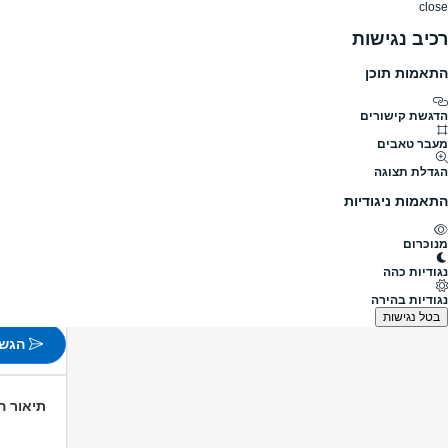
close
רכיב נגישות
התאמות תוכן
דרושים
דרושים
פרופילים
הלוח שלי
הודעו
דרושים
כללי
עבודות כלליות
עוזר/ת נהג
מעבר לדרושים עבודות כלליות
הדגשת קישורים
מעבר טאבים
עוזר/ת נ
הגדלת תצוגה
מעבר למשרות נוס
התאמות ניגודיות
פורסם לפני 1 ימים
מנוכרום
הוד השר
נגודיות כהה
משרה 
נגודיות בהירה
לא צוין
בטל נגישות
הגש 
תיאור 