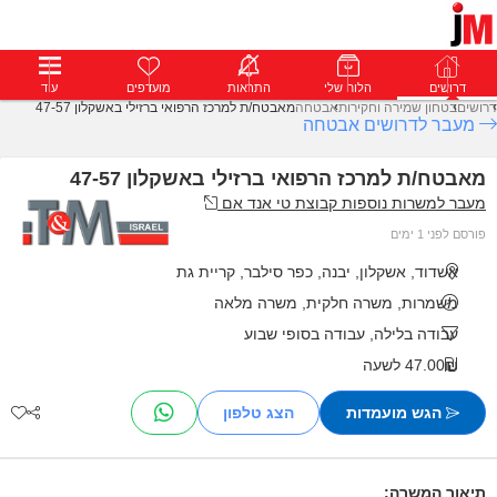
דרושים
דרושים
פרופילים
הלוח שלי
הודעות
התראות
פרימיום
מועדפים
התחבר
עוד
דרושים
בטחון שמירה וחקירות
אבטחה
מאבטח/ת למרכז הרפואי ברזילי באשקלון 47-57
מעבר לדרושים אבטחה
מאבטח/ת למרכז הרפואי ברזילי באשקלון 47-57
מעבר למשרות נוספות קבוצת טי אנד אם
פורסם לפני 1 ימים
אשדוד, אשקלון, יבנה, כפר סילבר, קריית גת
משמרות, משרה חלקית, משרה מלאה
עבודה בלילה, עבודה בסופי שבוע
47.00₪ לשעה
הגש מועמדות
תיאור המשרה: