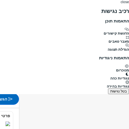
close
רכיב נגישות
התאמות תוכן
דרושים
דרושים
פרופילים
הלוח שלי
הודעו
דרושים
בנייה/נדל"ן
תשתיות כבישים ותנועה
דרוש/ה א
מעבר לדרושים תשתיות כבישים ות
הדגשת קישורים
מעבר טאבים
דרוש/ה א
הגדלת תצוגה
מעבר למשרות
התאמות ניגודיות
פורסם לפני 12 שעות
מנוכרום
חיפה
נגודיות כהה
משרה 
נגודיות בהירה
לא צוין
בטל נגישות
הגש 
פרטי 