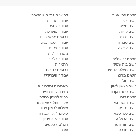
ושים לפי אזור
דרושים לפי סוג משרה
שים צפון
עבודה מהבית
ושים חיפה
עבודה לנוער
ושים קריות
עבודה מועדפת
ושים נהריה
דרושים ממשלתיות
ושים טבריה
עבודה לסטודנטים
ושים עפולה
עבודה זמנית
משרה חלקית
ושים ירושלים
עבודה בלילה
ושים בית שמש
התמחות
ושים מעלה אדומים
דרושים בכירים
ושים מרכז
עבודה היברידית
שים חולון
שים ראשון לציון
מאמרים ומדריכים
ושים פתח תקווה
כתיבת קורות חיים
ושים שרון
הכנה לראיון עבודה
ושים ראש העין
שכר ניהול משא ומתן
ושים נתניה
שאלות לראיון עבודה
ושים כפר סבא
טיפים לראיון עבודה
ושים הרצליה
עבודה ללא ניסיון
ושים הוד השרון
המלצות גולשים
ושים חדרה
עזרה