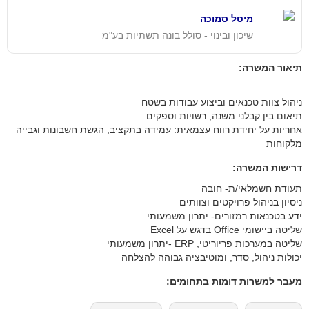
מיטל סמוכה
שיכון ובינוי - סולל בונה תשתיות בע"מ
תיאור המשרה:
ניהול צוות טכנאים וביצוע עבודות בשטח
תיאום בין קבלני משנה, רשויות וספקים
אחריות על יחידת רווח עצמאית: עמידה בתקציב, הגשת חשבונות וגבייה
מלקוחות
דרישות המשרה:
תעודת חשמלאי/ת- חובה
ניסיון בניהול פרויקטים וצוותים
ידע בטכנאות רמזורים- יתרון משמעותי
שליטה ביישומי Office בדגש על Excel
שליטה במערכות פריוריטי, ERP -יתרון משמעותי
יכולות ניהול, סדר, ומוטיבציה גבוהה להצלחה
מעבר למשרות דומות בתחומים: