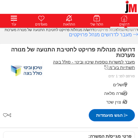
דרושים
דרושים
פרופילים
הלוח שלי
הודעות
התראות
פרימיום
מועדפים
התחבר
עוד
דרושים
חשמל
מנהל פרויקטים
דרוש/ה מנהל/ת פרויקט לחטיבת התנועה של מנורה מערכות
מעבר לדרושים מנהל פרויקטים
דרוש/ה מנהל/ת פרויקט לחטיבת התנועה של מנורה
מערכות
מעבר למשרות נוספות שיכון ובינוי - סולל בונה
תשתיות בע"מ
פורסם לפני 1 ימים
ירושלים
משרה מלאה
לא צוין שכר
הגש מועמדות
פרטי מגייס/ת המשרה: