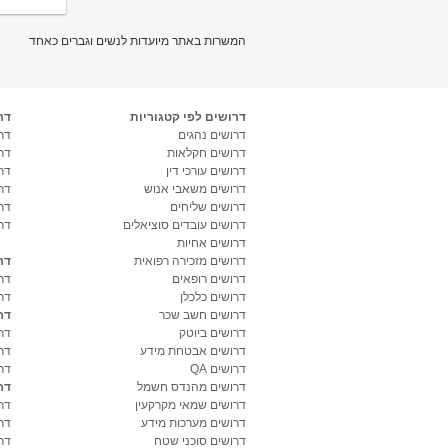
המשרות באתר מיועדות לנשים וגברים כאחד
דרושים לפי קטגוריות
דר
דרושים נהגים
דרו
דרושים חקלאות
דר
דרושים עורכי דין
דר
דרושים משאבי אנוש
דר
דרושים שליחים
דר
דרושים עובדים סוציאלים
דר
דרושים אחיות
דרושים מזכירה רפואית
דר
דרושים רופאים
דר
דרושים כלכלן
דר
דרושים חשב שכר
דר
דרושים ביוטק
דרו
דרושים אבטחת מידע
דרו
דרושים QA
דר
דרושים מהנדס חשמל
דר
דרושים שמאי מקרקעין
דר
דרושים מערכות מידע
דר
דרושים סוכני שטח
דר