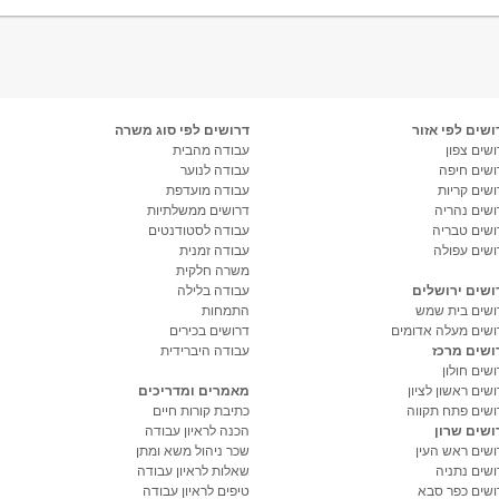
ושים לפי אזור
דרושים לפי סוג משרה
שים צפון
עבודה מהבית
ושים חיפה
עבודה לנוער
ושים קריות
עבודה מועדפת
ושים נהריה
דרושים ממשלתיות
ושים טבריה
עבודה לסטודנטים
ושים עפולה
עבודה זמנית
משרה חלקית
ושים ירושלים
עבודה בלילה
ושים בית שמש
התמחות
ושים מעלה אדומים
דרושים בכירים
ושים מרכז
עבודה היברידית
שים חולון
שים ראשון לציון
מאמרים ומדריכים
ושים פתח תקווה
כתיבת קורות חיים
ושים שרון
הכנה לראיון עבודה
ושים ראש העין
שכר ניהול משא ומתן
ושים נתניה
שאלות לראיון עבודה
ושים כפר סבא
טיפים לראיון עבודה