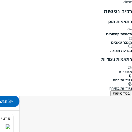
close
רכיב נגישות
התאמות תוכן
דרושים
דרושים
פרופילים
הלוח שלי
הודעו
דרושים
חשבונאות וכספים
חשב
לחברת סולל בונה ד
מעבר לדרושים חשב
הדגשת קישורים
מעבר טאבים
לחברת ס
הגדלת תצוגה
מעבר למשרות
התאמות ניגודיות
פורסם לפני 12 שעות
מנוכרום
איר פור
נגודיות כהה
משרה 
נגודיות בהירה
לא צוין
בטל נגישות
הגש 
פרטי 