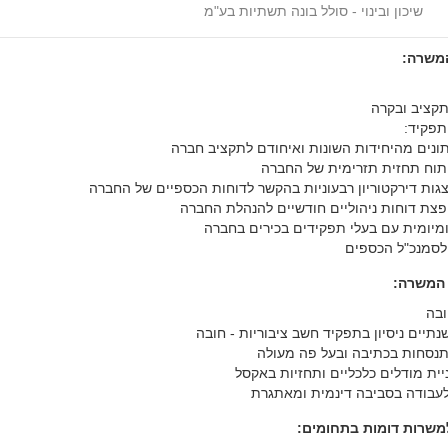
שיכון ובינוי - סולל בונה תשתיות בע"מ
המשרה:
קציב ובקרה
תפקיד:
תונים מהיחידות השונות ואיחודם לתקציב חברה
ניתוח תחזית תזרימית של החברה
גות דירקטוריון רבעוניות בהקשר לדוחות הכספיים של החברה
פצת דוחות ניהוליים חודשיים להנהלת החברה
ומיומית עם בעלי תפקידים בכירים בחברה
לסמנכ"ל הכספים
 המשרה:
חובה
תיים ניסיון בתפקיד חשב ציבוריות - חובה
תנסחות בכתיבה ובעל פה מעולה
יית מודלים כלכליים ותחזיות באקסל
לעבודה בסביבה דינמית ומאתגרת
שרות דומות בתחומים: