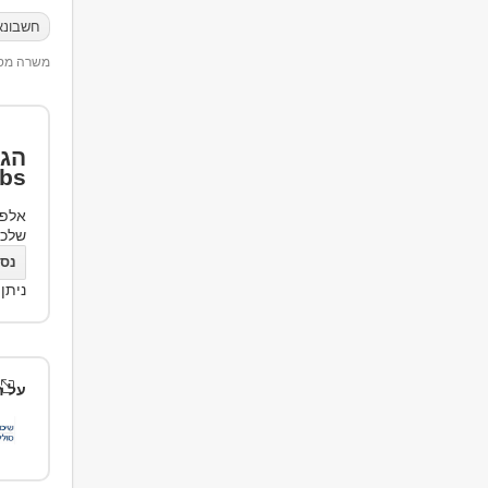
חשבונא
משרה מספר 06
הגד
bs
אלפי
שלכ
נסו את bs
ניתן
על ה