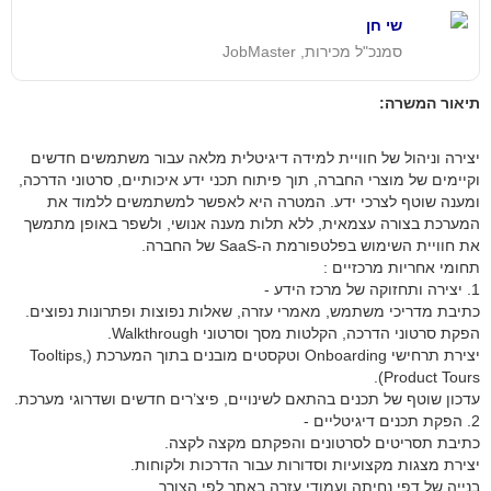
שי חן
סמנכ"ל מכירות, JobMaster
תיאור המשרה:
יצירה וניהול של חוויית למידה דיגיטלית מלאה עבור משתמשים חדשים
וקיימים של מוצרי החברה, תוך פיתוח תכני ידע איכותיים, סרטוני הדרכה,
ומענה שוטף לצרכי ידע. המטרה היא לאפשר למשתמשים ללמוד את
המערכת בצורה עצמאית, ללא תלות מענה אנושי, ולשפר באופן מתמשך
את חוויית השימוש בפלטפורמת ה-SaaS של החברה.
תחומי אחריות מרכזיים :
1. יצירה ותחזוקה של מרכז הידע -
כתיבת מדריכי משתמש, מאמרי עזרה, שאלות נפוצות ופתרונות נפוצים.
הפקת סרטוני הדרכה, הקלטות מסך וסרטוני Walkthrough.
יצירת תרחישי Onboarding וטקסטים מובנים בתוך המערכת (Tooltips,
Product Tours).
עדכון שוטף של תכנים בהתאם לשינויים, פיצ’רים חדשים ושדרוגי מערכת.
2. הפקת תכנים דיגיטליים -
כתיבת תסריטים לסרטונים והפקתם מקצה לקצה.
יצירת מצגות מקצועיות וסדורות עבור הדרכות ולקוחות.
בנייה של דפי נחיתה ועמודי עזרה באתר לפי הצורך.