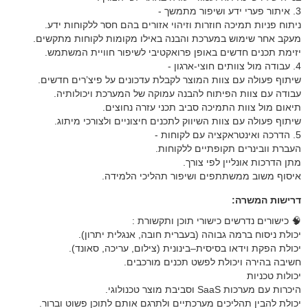
3. איתור פערי ידע ושיפור מתמשך -
ניתוח פניות תמיכה חוזרות וזיהוי אזורים בהם חסר ללקוחות ידע.
מעקב אחר שימוש במערכת והבנה באילו מקומות לקוחות מתקשים.
יזימת תכנים חדשים באופן פרואקטיבי לשיפור חוויית המשתמש.
4. עבודה מול צוותים חוצי-ארגון -
שיתוף פעולה עם צוות המוצר לקבלת עדכונים על פיצ’רים חדשים.
עבודה עם צוות הפיתוח להבנה עמוקה של המערכת ויכולותיה.
תיאום מול צוות התמיכה סביב תכני עזרה נחוצים.
שיתוף פעולה עם צוות השיווק לתכנים חיצוניים ולצורכי מיתוג.
5. הדרכה ואינטראקציה עם לקוחות -
העברת וובינרים תקופתיים ללקוחות.
מתן הדרכות אונליין לפי צורך.
איסוף משוב ממשתתפים ושיפור תהליכי הלמידה.
דרישות המשרה:
🧠 כישורים נדרשים כישורי תוכן ותקשורת :
יכולת ניסוח ברמה גבוהה (בעברית חובה, אנגלית יתרון).
יכולת הפקת וידאו בסיסית–בינונית (צילום, עריכה, סאונד).
חשיבה בהירה ויכולת לפשט תכנים מורכבים.
יכולות טכניות
היכרות עם מערכות SaaS וסביבת מוצר טכנולוגי.
יכולת להבין תהליכים מערכתיים ולתרגם אותם לתוכן פשוט וברור.