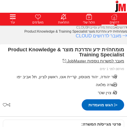
דרושים
דרושים
פרופילים
הלוח שלי
הודעות
התראות
פרימיום
מועדפים
התחבר
עוד
דרושים
אבטחת מידע וסייבר
CLOUD
מומחה/ית ידע והדרכת מוצר Product Knowledge & Training Specialist
מעבר לדרושים CLOUD
מומחה/ית ידע והדרכת מוצר Product Knowledge &
Training Specialist
מעבר למשרות נוספות JobMaster
פורסם לפני 1 ימים
אור יהודה, יהוד מונוסון, קריית אונו, ראשון לציון, תל אביב יפו
משרה מלאה
לא צוין שכר
הגש מועמדות
פרטי מגייס/ת המשרה: