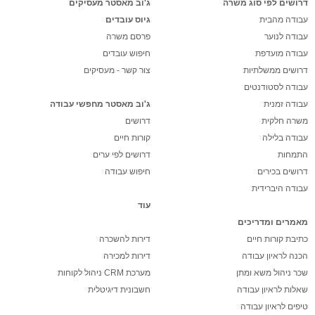
דרושים לפי סוג משרה
ג'וב מאסטר מעסיקים
עבודה מהבית
גיוס עובדים
עבודה לנוער
פרסם משרה
עבודה מועדפת
חיפוש עובדים
דרושים ממשלתיות
צור קשר - מעסיקים
עבודה לסטודנטים
עבודה זמנית
ג'וב מאסטר מחפשי עבודה
משרה חלקית
דרושים
עבודה בלילה
קורות חיים
התמחות
דרושים לפי ערים
דרושים בכירים
חיפוש עבודה
עבודה היברידית
עוד
מאמרים ומדריכים
כתיבת קורות חיים
דירות להשכרה
הכנה לראיון עבודה
דירות למכירה
שכר ניהול משא ומתן
מערכת CRM ניהול לקוחות
שאלות לראיון עבודה
חשבונית דיגיטלית
טיפים לראיון עבודה