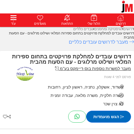
דרושים
דרושים
פרופילים
הלוח שלי
הודעות
התראות
פרימיום
מועדפים
התחבר
עוד
דרושים
לוגיסטיקה ומחסנים
עובדים כלליים
דרושים עובדים למחלקת פרויקטים בתחום ספירות המלאי ושילוט מרלוגים - עם הסעות
מהבית
מעבר לדרושים עובדים כלליים
דרושים עובדים למחלקת פרויקטים בתחום ספירות
המלאי ושילוט מרלוגים - עם הסעות מהבית
מעבר למשרות נוספות בוס-דיימקס בע"מ
פורסם לפני 4 שעות
אשדוד, אשקלון, נתניה, ראשון לציון, רחובות
משרה חלקית, משרה מלאה, עבודה זמנית
לא צוין שכר
הגש מועמדות