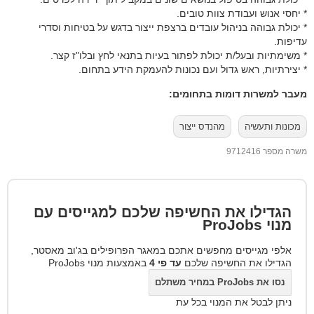
* יחסי אנוש ועבודת צוות טובים.
* יכולת גבוהה בניהול עובדים ברצפת ייצור בדגש על בטיחות וסדרי
עדיפות.
* משימתיות ובעל/ת יכולת לפתור בעיות בתנאי לחץ ובלו"ז קצר.
* יצירתיות, ראש גדול ועם נכונות להעמקת הידע בתחום.
מעבר למשרות דומות בתחומים:
מכונות ותעשיה
מהנדס ייצור
משרה מספר 9712416
הגדילו את החשיפה שלכם למגייסים עם
מנוי
ProJobs
אלפי מגייסים מחפשים אתכם במאגר הפרופילים בג'וב מאסטר,
הגדילו את החשיפה שלכם
עד פי 4
באמצעות מנוי ProJobs
נסו את ProJobs במחיר משתלם
ניתן לבטל את המנוי בכל עת