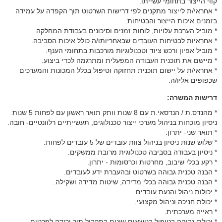
קווי הייצור בתחומי עשייתו.
* אחראי/ת לייצור מתקנים לפי דרישות השרטוט תוך הקפדה על עמידה
בזמנים איכות הייצור והבטיחות.
* מוביל הערכת עלויות, לוחות זמנים וסיכונים בעבודת המחלקה.
* אחראיות לבטיחות העובדים שבאחריותו/ה כולל איכות הסביבה.
* מוביל אפיון ורכש ציוד וטכנולוגיות מורכבות בתחומי הענף.
* מיישם את תוכנית העבודה המפעלית ומתרגמה לכדי ביצוע.
* אחראי/ת על יישום תוכנית תחזוקה וטיפול בכלל המכונות והמערכים
שכפופים אליו/ה.
דרישות המשרה:
* מהנדס.ת / הנדסאי.ת עם 8 שנות וותק תואר ראשון עם לפחות 5 שנות
ניסיון מוכחות בניהול מערכי ייצור טכנולוגים, תעשייתיים רלוונטיים- חובה.
* תואר שני- יתרון.
* שלוש שנות ניסיון בניהול צוות עובדים של 5 עובדים לפחות.
* ניסיון בעבודה בסביבה טכנולוגית מרובת ממשקים.
* רקע בכלי שיבוב, מחרטות וכרסומות - יתרון.
* הבנה טכנית גבוהה בשרטוט ובהעברת ידע לעובדים.
* הבנה טכנית גבוהה בכלי מדידה, שיטות מדידה ושקילה.
* יכולות ניהול והנעת עובדים.
* יכולת חניכה וניהול מקצועי.
* ראייה מערכתית.
* יכולת גבוהה בטיפול בנושאים שונים במקביל תוך ירידה לפרטים.