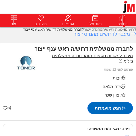
דרושים
דרושים
פרופילים
הלוח שלי
הודעות
התראות
פרימיום
מועדפים
התחבר
עוד
דרושים
מכונות ותעשיה
מהנדס ייצור
לחברה ממשלתית דרוש/ה ראש ענף ייצור
מעבר לדרושים מהנדס ייצור
לחברה ממשלתית דרוש/ה ראש ענף ייצור
מעבר למשרות נוספות תומר חברה ממשלתית
בע"מ
פורסם לפני 12 שעות
רחובות
משרה מלאה
לא צוין שכר
הגש מועמדות
פרטי מגייס/ת המשרה: