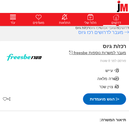
דרושים
דרושים
פרופילים
הלוח שלי
הודעות
התראות
פרימיום
מועדפים
התחבר
עוד
דרושים
משאבי אנוש
רכז גיוס
רכז/ת גיוס
מעבר לדרושים רכז גיוס
רכז/ת גיוס
מעבר למשרות נוספות freesbe
פורסם לפני 8 שעות
בני עייש
משרה מלאה
לא צוין שכר
הגש מועמדות
תיאור המשרה: