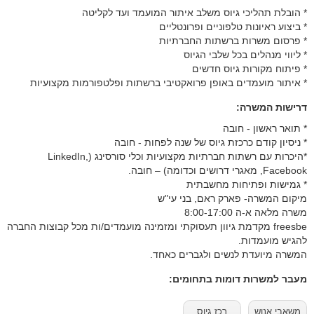
* הובלת תהליכי גיוס משלב איתור המועמד ועד לקליטה
* ביצוע ראיונות טלפוניים ופרונטליים
* פרסום משרות ברשתות החברתיות
* ליווי מנהלים בכל שלבי הגיוס
* פיתוח מקורות גיוס חדשים
* איתור מועמדים באופן פרואקטיבי ברשתות ופלטפורמות מקצועיות
דרישות המשרה:
* תואר ראשון - חובה
* ניסיון קודם כרכזת גיוס של שנה לפחות - חובה
*היכרות עם רשתות חברתיות מקצועיות וכלי סורסינג (LinkedIn,
Facebook, מאגרי דרושים וכדומה) – חובה.
* גמישות ופתיחות מחשבתית
מיקום המשרה- פארק ראם, בני עי"ש
משרה מלאה א-ה 8:00-17:00
freesbe מקדמת גיוון תעסוקתי ומזמינה מועמדים/ות מכל קבוצות החברה
להגיש מועמדות.
המשרה מיועדת לנשים ולגברים כאחד.
מעבר למשרות דומות בתחומים:
משאבי אנוש
רכז גיוס