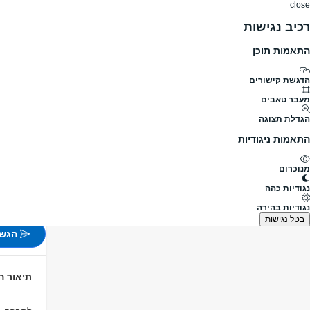
close
רכיב נגישות
התאמות תוכן
דרושים
דרושים
פרופילים
הלוח שלי
הודעו
דרושים
לוגיסטיקה ומחסנים
מפעיל WMS
מפעיל/ת מערכת WMS לחברה מו
מעבר לדרושים מפעיל WMS
הדגשת קישורים
מעבר טאבים
מפעיל/ת מערכת WMS לחב
הגדלת תצוגה
חסוי
התאמות ניגודיות
פורסם לפני 1 ימים
קריית ג
מנוכרום
משרה 
נגודיות כהה
לא צוין
נגודיות בהירה
בטל נגישות
הגש 
תיאור 