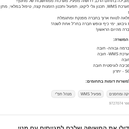
ובילה בתחום הרכב דרוש/ה מפעיל מערכות ממוחשבות של מחסן!!
מפעיל מערכת WMS, תכנון גלי ליקוט, תפעול ותכנון הזמנות קצה, טיפול במלאי, מת
אה לטווח ארוך בחברה מפנקת ומתגמלת
 גיבוש, ימי כיף ונופש חברה בחו"ל אחת לשנה!
ברה מהיום הראשון!
 המשרה:
ברמה גבוהה- חובה
WM- חובה
ובה
סביבה לוגיסטית חובה
שרות דומות בתחומים:
יקה ומחסנים
מפעיל WMS
מנהל תפ"י
97270
ילו את החשיפה שלכם למגייסים עם מנוי