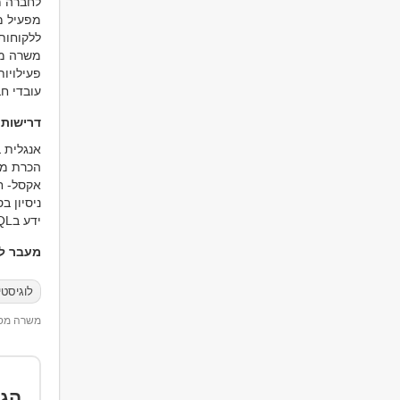
לחברה מ
ללקוחות
משרה מל
פעילויות
עובדי ח
דרישות
אנגלית 
הכרת מערכת S
אקסל- ח
ניסיון ב
ידע בSQL - יתרון
מעבר למ
לוגיסט
משרה מספר 74
הגד