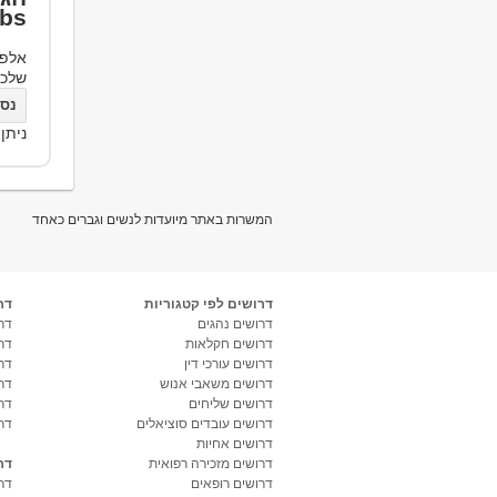
bs
אלפי
שלכ
נסו את bs
ניתן
המשרות באתר מיועדות לנשים וגברים כאחד
דרושים לפי קטגוריות
דר
דרושים נהגים
דרו
דרושים חקלאות
דר
דרושים עורכי דין
דר
דרושים משאבי אנוש
דר
דרושים שליחים
דר
דרושים עובדים סוציאלים
דר
דרושים אחיות
דרושים מזכירה רפואית
דר
דרושים רופאים
דר