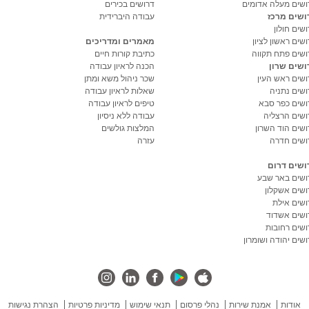
ושים מעלה אדומים
דרושים בכירים
ושים מרכז
עבודה היברידית
שים חולון
שים ראשון לציון
מאמרים ומדריכים
ושים פתח תקווה
כתיבת קורות חיים
ושים שרון
הכנה לראיון עבודה
ושים ראש העין
שכר ניהול משא ומתן
ושים נתניה
שאלות לראיון עבודה
ושים כפר סבא
טיפים לראיון עבודה
ושים הרצליה
עבודה ללא ניסיון
ושים הוד השרון
המלצות גולשים
ושים חדרה
עזרה
ושים דרום
ושים באר שבע
ושים אשקלון
ושים אילת
ושים אשדוד
ושים רחובות
שים יהודה ושומרון
אודות
אמנת שירות
נהלי פרסום
תנאי שימוש
מדיניות פרטיות
הצהרת נגישות