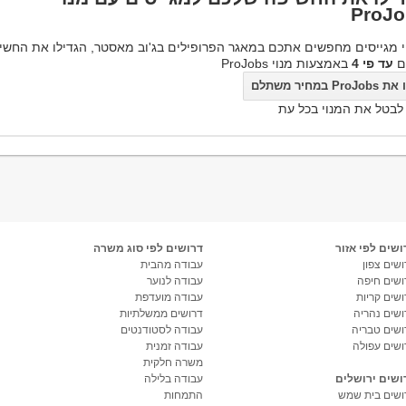
ProJo
 מגייסים מחפשים אתכם במאגר הפרופילים בג'וב מאסטר, הגדילו את החשי
ם
עד פי 4
באמצעות מנוי ProJobs
ProJo במחיר משתלם
 לבטל את המנוי בכל עת
ושים לפי אזור
דרושים לפי סוג משרה
שים צפון
עבודה מהבית
ושים חיפה
עבודה לנוער
ושים קריות
עבודה מועדפת
ושים נהריה
דרושים ממשלתיות
ושים טבריה
עבודה לסטודנטים
ושים עפולה
עבודה זמנית
משרה חלקית
ושים ירושלים
עבודה בלילה
ושים בית שמש
התמחות