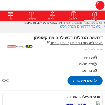
דרושים
דרושים
פרופילים
הלוח שלי
הודעות
התראות
פרימיום
מועדפים
התחבר
עוד
דרושים
רכש, יבוא / יצוא
מנהל רכש
דרוש/ה מנהל/ת רכש לקבוצת קאופמן
מעבר לדרושים מנהל רכש
דרוש/ה מנהל/ת רכש לקבוצת קאופמן
מעבר למשרות נוספות קבוצת קאופמן
פורסם לפני 2 שעות
ראש העין
משרה מלאה
לא צוין שכר
הגש מועמדות
פרטי מגייס/ת המשרה:
קבוצת קאופמן