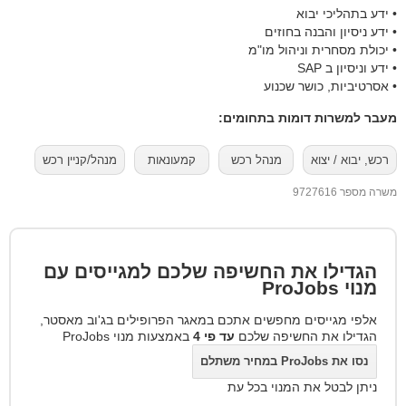
• ידע בתהליכי יבוא
• ידע ניסיון והבנה בחוזים
• יכולת מסחרית וניהול מו"מ
• ידע וניסיון ב SAP
• אסרטיביות, כושר שכנוע
מעבר למשרות דומות בתחומים:
רכש, יבוא / יצוא
מנהל רכש
קמעונאות
מנהל/קניין רכש
משרה מספר 9727616
הגדילו את החשיפה שלכם למגייסים עם
מנוי
ProJobs
אלפי מגייסים מחפשים אתכם במאגר הפרופילים בג'וב מאסטר,
הגדילו את החשיפה שלכם
עד פי 4
באמצעות מנוי ProJobs
נסו את ProJobs במחיר משתלם
ניתן לבטל את המנוי בכל עת