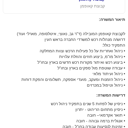
קבוצת קאופמן
תיאור המשרה:
לקבוצת קאופמן המובילה (ד"ר גב, נאוצי, איטלסופה, מארלי ועוד)
דרוש/ה מנהל/ת רכש למשרדי החברה בראש העין
התפקיד כולל:
• ניהול ואחריות על כל פעילות הרכש וצוות המחלקה
• ניהול מו"מ, ביצוע חוזים והוזלת עלויות
• ביצוע רכש ואיתור מקורות רכש חדשים בארץ ובחו"ל
• עבודה שוטפת מול ספקים בארץ ובחו"ל
• ניהול ועיתוד מלאי
• ניהול הזמנות ומעקב, מועדי אספקה, תשלומים והפקת דוחות
• ניהול וטיפול במכרזים
דרישות המשרה:
• ניסיון של לפחות 5 שנים בתפקיד ניהול רכש
• ניסיון מתחום הריהוט - יתרון
• תואר אקדמאי– חובה
• אנגלית ברמה גבוהה - חובה
• זמינות לנסיעות עבודה בחו"ל - חובה