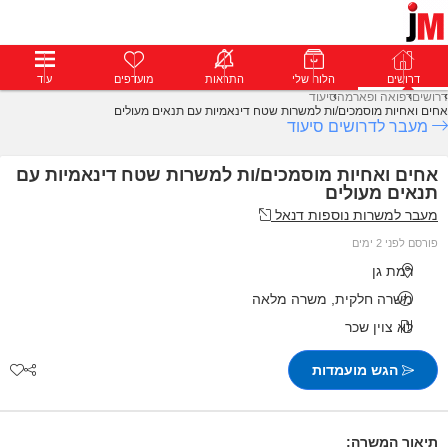
דרושים
דרושים
פרופילים
הלוח שלי
הודעות
התראות
פרימיום
מועדפים
התחבר
עוד
דרושים
רפואה ופארמה
סיעוד
אחים ואחיות מוסמכים/ות למשרות שטח דינאמיות עם תנאים מעולים
מעבר לדרושים סיעוד
אחים ואחיות מוסמכים/ות למשרות שטח דינאמיות עם
תנאים מעולים
מעבר למשרות נוספות דנאל
פורסם לפני 2 ימים
רמת גן
משרה חלקית, משרה מלאה
לא צוין שכר
הגש מועמדות
תיאור המשרה: