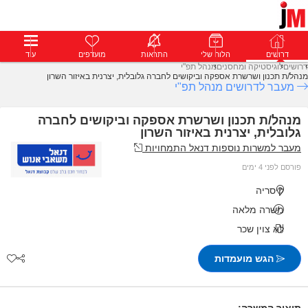
דרושים
דרושים
פרופילים
הלוח שלי
הודעות
התראות
פרימיום
מועדפים
התחבר
עוד
דרושים
לוגיסטיקה ומחסנים
מנהל תפ"י
מנהל/ת תכנון ושרשרת אספקה וביקושים לחברה גלובלית, יצרנית באיזור השרון
מעבר לדרושים מנהל תפ"י
מנהל/ת תכנון ושרשרת אספקה וביקושים לחברה
גלובלית, יצרנית באיזור השרון
מעבר למשרות נוספות דנאל התמחויות
פורסם לפני 4 ימים
קיסריה
משרה מלאה
לא צוין שכר
הגש מועמדות