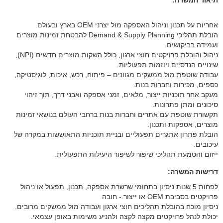
תיאור המשרה:
אחריות על תכנון וניהול האספקה מול יצרני OEM בארץ ובעולם.
הובלת תהליכי Demand & Supply Planning להבטחת זמינות מוצרים
ועמידה בביקושים.
ניהול והובלת פרויקטים חוצי ארגון, כולל השקות מוצרים חדשים (NPI),
שינויים הנדסיים ויוזמות תפעוליות.
עבודה שוטפת מול ממשקים מגוונים – פיתוח, רכש, איכות, לוגיסטיקה,
כספים, מכירות וחברות בנות.
מעקב אחר תוכניות ייצור, מלאים, זמני אספקה ואבני דרך, תוך זיהוי
סיכונים ומתן פתרונות.
תקשורת שוטפת עם אתרים וחברות בנות ברחבי העולם בנושאי זמינות
מוצרים, אספקות ותכנון.
הובלת פתרון אתגרים תפעוליים ובניית תוכניות התאוששות במקרה של
עיכובים.
ייזום והטמעת תהליכי שיפור לשיפור היעילות התפעולית.
דרישות המשרה:
לפחות 5 שנות ניסיון בתחומי שרשרת אספקה, תכנון, תפעול או ניהול
פרויקטים בסביבת OEM או ייצור.- חובה
ניסיון מוכח בהובלת תהליכים חוצי ארגון ועבודה מול ממשקים מרובים.
יכולת לנהל פרויקטים מקצה לקצה ולהניע משימות באופן עצמאי.