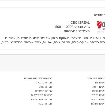
חברה:
CBC ISREAL
גודל חברה: 5001-10000
תעשייה: קמעונאות
חברת CBC ISRAEL מייצרת ומשווקת מגוון ענק של מותגים מובילים, אהובים
ביניהם - קוקה-קולה, פריגת, טרה, Muller, משק צוריאל, קרלסברג, תבור, ג’...
ושים לפי אזור
דרושים לפי סוג משרה
שים צפון
עבודה מהבית
ושים חיפה
עבודה לנוער
ושים קריות
עבודה מועדפת
ושים נהריה
דרושים ממשלתיות
ושים טבריה
עבודה לסטודנטים
ושים עפולה
עבודה זמנית