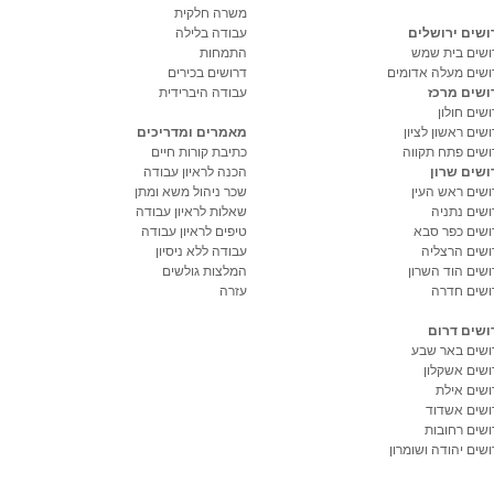
משרה חלקית
ושים ירושלים
עבודה בלילה
ושים בית שמש
התמחות
ושים מעלה אדומים
דרושים בכירים
ושים מרכז
עבודה היברידית
שים חולון
שים ראשון לציון
מאמרים ומדריכים
ושים פתח תקווה
כתיבת קורות חיים
ושים שרון
הכנה לראיון עבודה
ושים ראש העין
שכר ניהול משא ומתן
ושים נתניה
שאלות לראיון עבודה
ושים כפר סבא
טיפים לראיון עבודה
ושים הרצליה
עבודה ללא ניסיון
ושים הוד השרון
המלצות גולשים
ושים חדרה
עזרה
ושים דרום
ושים באר שבע
ושים אשקלון
ושים אילת
ושים אשדוד
ושים רחובות
שים יהודה ושומרון