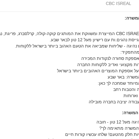
CBC ISREAL
המשרה:
חברת CBC ISRAEL המייצרת ומשווקת את המותגים קוקה-קולה, קרלסברג, פריגת, נ
סת נהגים.ות עם רישיון מעל 12 טון לבאר שבע.
נהיגה - שליחות שמביאה את הטעם האהוב ביותר בישראל ללקוחות.
התפקיד:
אספקת סחורה לנקודות המכירה
ות מקצועי ואדיב ללקוחות החברה
על אספקת המוצרים האהובים ביותר בישראל
משרה: באר שבע
יוחד שמחכה לך כאן:
ה והטבות רחב
וארוחות
בודה יציבה בחברה מובילה
 המשרה:
על 12 טון - חובה
המשרה מתאימה לך?
יות חלק מהטעם! שלחו עכשיו קורות חיים