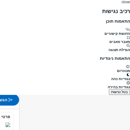
close
רכיב נגישות
התאמות תוכן
דרושים
דרושים
פרופילים
הלוח שלי
הודעו
דרושים
נהגים, רכב ותחבורה
נהג חלוקה והפצה
נהגים.
מעבר לדרושים נהג חלוקה והפצה
הדגשת קישורים
מעבר טאבים
נהגים.ות ע
הגדלת תצוגה
מעבר למשרות נוס
התאמות ניגודיות
פורסם לפני 7 שעות
מנוכרום
באר שב
נגודיות כהה
משרה 
נגודיות בהירה
לא צוין
בטל נגישות
הגש 
פרטי 