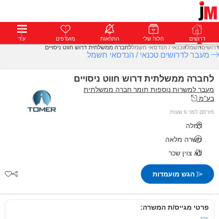
דרושים
דרושים
פרופילים
הלוח שלי
הודעות
התראות
פרימיום
מועדפים
התחבר
עוד
דרושים
חשמל
טכנאי / הנדסאי חשמל
לחברה ממשלתית דרוש חווט ניסויים
מעבר לדרושים טכנאי / הנדסאי חשמל
לחברה ממשלתית דרוש חווט ניסויים
מעבר למשרות נוספות תומר חברה ממשלתית
בע"מ
פורסם לפני 6 שעות
רמלה
משרה מלאה
לא צוין שכר
הגש מועמדות
פרטי מגייס/ת המשרה: