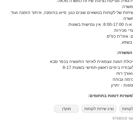
ו-גאיה מגייסת נציג/ת שירות למשרה מלאה.
משרה:
חות של לקוחות בנושאים שונים כגון: סיוע בהזמנה, איתור הזמנה ועוד.
שרה:
ין גמישות בשעות.
עדי מכירות.
ם: אזה"ת כפ"ס.
 בשפע.
 המשרה:
ויכולת הגעה עצמאית לאיזור התעשיה בכפר סבא
עבודה בימים ראשון-חמישי בשעות 8-17
אורך רוח
רמה גבוהה
פות - יתרון
שרות דומות בתחומים:
לקוחות
נציג שירות לקוחות
מוקדן
97680