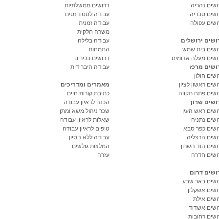
ושים נהריה
דרושים ממשלתיות
ושים טבריה
עבודה לסטודנטים
ושים עפולה
עבודה זמנית
משרה חלקית
ושים ירושלים
עבודה בלילה
ושים בית שמש
התמחות
ושים מעלה אדומים
דרושים בכירים
ושים מרכז
עבודה היברידית
שים חולון
שים ראשון לציון
מאמרים ומדריכים
ושים פתח תקווה
כתיבת קורות חיים
ושים שרון
הכנה לראיון עבודה
ושים ראש העין
שכר ניהול משא ומתן
ושים נתניה
שאלות לראיון עבודה
ושים כפר סבא
טיפים לראיון עבודה
ושים הרצליה
עבודה ללא ניסיון
ושים הוד השרון
המלצות גולשים
ושים חדרה
עזרה
ושים דרום
ושים באר שבע
ושים אשקלון
ושים אילת
ושים אשדוד
ושים רחובות