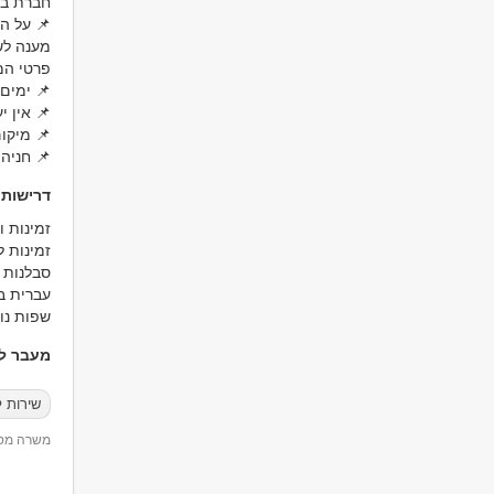
חברת בי
📌 על ה
מענה לשי
פרטי המ
📌 ימים א-ה 8:00-17:00. א
📌 אין י
📌 מיקו
📌 חניה
דרישות
זמינות 
זמינות ל
סבלנות ו
עברית ב
שפות נוס
מעבר למ
שירות 
משרה מספר 19