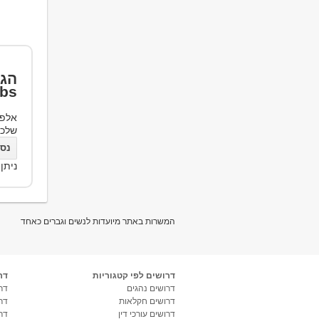
הגד
bs
אלפי
שלכ
נסו את bs
ניתן
המשרות באתר מיועדות לנשים וגברים כאחד
דרושים לפי קטגוריות
דר
דרושים נהגים
דרו
דרושים חקלאות
דר
דרושים עורכי דין
דר