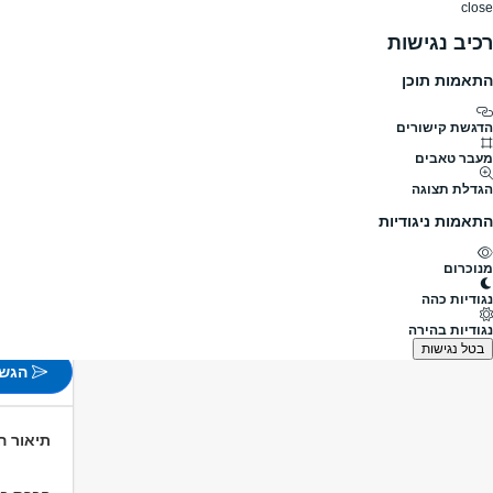
close
רכיב נגישות
התאמות תוכן
דרושים
דרושים
פרופילים
הלוח שלי
הודעו
דרושים
שירות לקוחות
נציג שירות לקוחות
נציג/ת שיר
מעבר לדרושים נציג שירות לקוחות
הדגשת קישורים
מעבר טאבים
נציג/ת ש
הגדלת תצוגה
חסוי
התאמות ניגודיות
פורסם לפני 1 שעות
הרצליה,
מנוכרום
משרה 
נגודיות כהה
לא צוין
נגודיות בהירה
בטל נגישות
הגש 
תיאור 