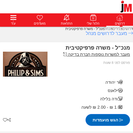
דרושים
דרושים
פרופילים
הלוח שלי
הודעות
התראות
פרימיום
מועדפים
התחבר
עוד
דרושים
בכירים
מנהל
מנכ"ל - משרה פרפיקטיבית
מעבר לדרושים מנהל
מנכ"ל - משרה פרפיקטיבית
מעבר למשרות נוספות חברת בדיקה
פורסם לפני 8 שעות
אור יהודה
פרילאנס
עבודה בלילה
1.00 ₪ - 2.00 ₪ לשעה
הגש מועמדות