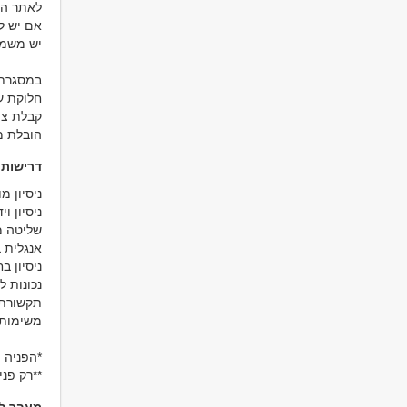
לאתר הח
אם יש לך
יש משמע
במסגרת 
חלוקת עב
קבלת ציו
הובלת מ
דרישות
תקשורת ב
**רק פני