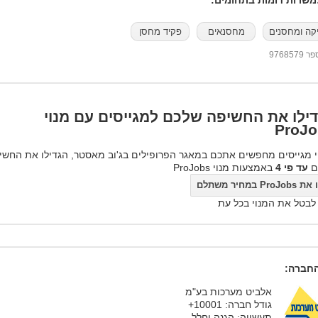
שרות דומות בתחומים:
יקה ומחסנים
מחסנאים
פקיד מחסן
97685
ילו את החשיפה שלכם למגייסים עם מנוי
ProJo
 מגייסים מחפשים אתכם במאגר הפרופילים בג'וב מאסטר, הגדילו את החשי
ם
עד פי 4
באמצעות מנוי ProJobs
ProJo במחיר משתלם
 לבטל את המנוי בכל עת
חברה:
אלביט מערכות בע"מ
גודל חברה: 10001+
תעשייה: הגנה וחלל