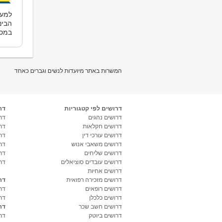
הבינ
במסג
המשרות באתר מיועדות לנשים וגברים כאחד
דרושים לפי קטגוריות
דר
דרושים נהגים
דרו
דרושים חקלאות
דר
דרושים עורכי דין
דר
דרושים משאבי אנוש
דר
דרושים שליחים
דר
דרושים עובדים סוציאלים
דר
דרושים אחיות
דרושים מזכירה רפואית
דר
דרושים רופאים
דר
דרושים כלכלן
דר
דרושים חשב שכר
דר
דרושים ביוטק
דרו