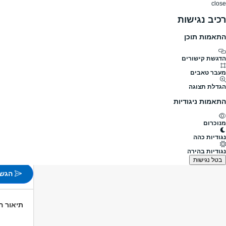
close
רכיב נגישות
התאמות תוכן
דרושים
דרושים
פרופילים
הלוח שלי
הודעו
דרושים
לוגיסטיקה ומחסנים
מחסנאים
מחסנאי.ת
מעבר לדרושים מחסנאים
הדגשת קישורים
מעבר טאבים
מחסנאי.
הגדלת תצוגה
מעבר למשרו
התאמות ניגודיות
פורסם לפני 8 שעות
מנוכרום
חולון
נגודיות כהה
משרה 
נגודיות בהירה
לא צוין
בטל נגישות
הגש 
תיאור 