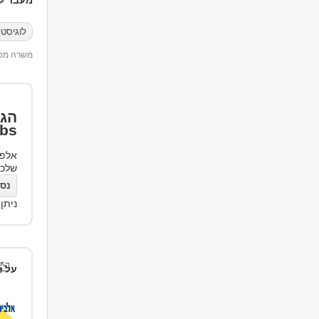
מעבר למ
לוגיסט
משרה מספר 79
הגד
bs
אלפי
שלכ
נסו את bs
ניתן
על ה