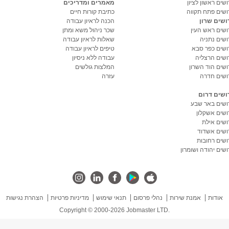
שים ראשון לציון
מאמרים ומדריכים
ושים פתח תקווה
כתיבת קורות חיים
ושים שרון
הכנה לראיון עבודה
ושים ראש העין
שכר ניהול משא ומתן
ושים נתניה
שאלות לראיון עבודה
ושים כפר סבא
טיפים לראיון עבודה
ושים הרצליה
עבודה ללא ניסיון
ושים הוד השרון
המלצות גולשים
ושים חדרה
עזרה
ושים דרום
ושים באר שבע
ושים אשקלון
ושים אילת
ושים אשדוד
ושים רחובות
שים יהודה ושומרון
אודות
אמנת שירות
נהלי פרסום
תנאי שימוש
מדיניות פרטיות
הצהרת נגישות
Copyright © 2000-2026 Jobmaster LTD.