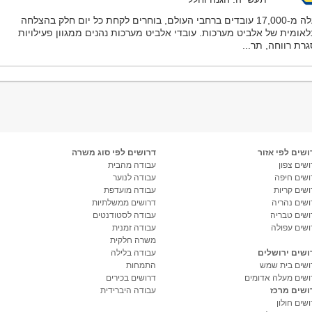
למעלה מ-17,000 עובדים ברחבי העולם, בוחרים לקחת כל יום חלק בהצלחה
לאומית של אלביט מערכות. עובדי אלביט מערכות נהנים ממגוון פעילויות
רת רווחה, תר...
ושים לפי אזור
דרושים לפי סוג משרה
שים צפון
עבודה מהבית
ושים חיפה
עבודה לנוער
ושים קריות
עבודה מועדפת
ושים נהריה
דרושים ממשלתיות
ושים טבריה
עבודה לסטודנטים
ושים עפולה
עבודה זמנית
משרה חלקית
ושים ירושלים
עבודה בלילה
ושים בית שמש
התמחות
ושים מעלה אדומים
דרושים בכירים
ושים מרכז
עבודה היברידית
שים חולון