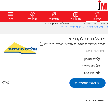
דרושים
דרושים
פרופילים
הלוח שלי
הודעות
התראות
פרימיום
מועדפים
התחבר
עוד
דרושים
מכונות ותעשיה
מנהל ייצור
מנהל.ת מחלקת ייצור
מעבר לדרושים מנהל ייצור
מנהל.ת מחלקת ייצור
מעבר למשרות נוספות אלביט מערכות בע"מ
פורסם לפני 1 ימים
רמת השרון
משרה מלאה
לא צוין שכר
הגש מועמדות
תיאור המשרה: