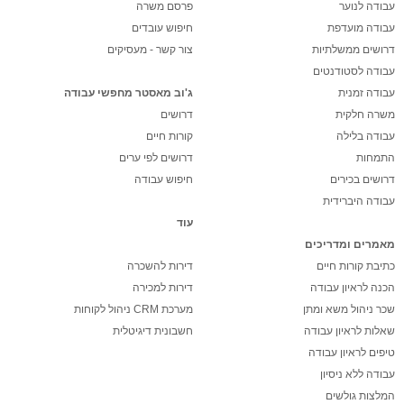
עבודה לנוער
פרסם משרה
עבודה מועדפת
חיפוש עובדים
דרושים ממשלתיות
צור קשר - מעסיקים
עבודה לסטודנטים
עבודה זמנית
ג'וב מאסטר מחפשי עבודה
משרה חלקית
דרושים
עבודה בלילה
קורות חיים
התמחות
דרושים לפי ערים
דרושים בכירים
חיפוש עבודה
עבודה היברידית
עוד
מאמרים ומדריכים
כתיבת קורות חיים
דירות להשכרה
הכנה לראיון עבודה
דירות למכירה
שכר ניהול משא ומתן
מערכת CRM ניהול לקוחות
שאלות לראיון עבודה
חשבונית דיגיטלית
טיפים לראיון עבודה
עבודה ללא ניסיון
המלצות גולשים