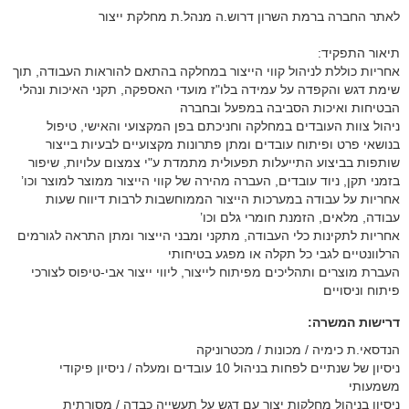
לאתר החברה ברמת השרון דרוש.ה מנהל.ת מחלקת ייצור
תיאור התפקיד:
אחריות כוללת לניהול קווי הייצור במחלקה בהתאם להוראות העבודה, תוך
שימת דגש והקפדה על עמידה בלו"ז מועדי האספקה, תקני האיכות ונהלי
הבטיחות ואיכות הסביבה במפעל ובחברה
ניהול צוות העובדים במחלקה וחניכתם בפן המקצועי והאישי, טיפול
בנושאי פרט ופיתוח עובדים ומתן פתרונות מקצועיים לבעיות בייצור
שותפות בביצוע התייעלות תפעולית מתמדת ע"י צמצום עלויות, שיפור
בזמני תקן, ניוד עובדים, העברה מהירה של קווי הייצור ממוצר למוצר וכו’
אחריות על עבודה במערכות הייצור הממוחשבות לרבות דיווח שעות
עבודה, מלאים, הזמנת חומרי גלם וכו’
אחריות לתקינות כלי העבודה, מתקני ומבני הייצור ומתן התראה לגורמים
הרלוונטיים לגבי כל תקלה או מפגע בטיחותי
העברת מוצרים ותהליכים מפיתוח לייצור, ליווי ייצור אבי-טיפוס לצורכי
פיתוח וניסויים
דרישות המשרה:
ניסיון של שנתיים לפחות בניהול 10 עובדים ומעלה / ניסיון פיקודי