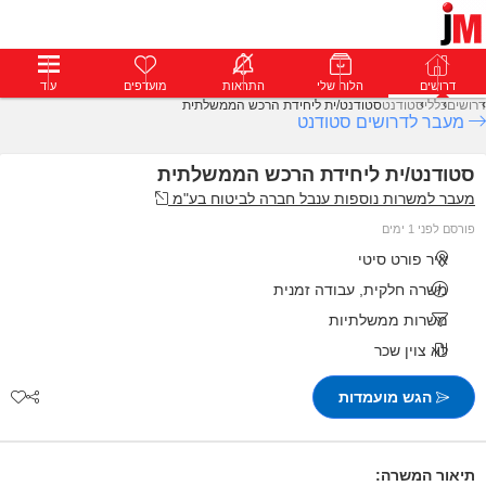
דרושים
דרושים
פרופילים
הלוח שלי
הודעות
התראות
פרימיום
מועדפים
התחבר
עוד
דרושים
כללי
סטודנט
סטודנט/ית ליחידת הרכש הממשלתית
מעבר לדרושים סטודנט
סטודנט/ית ליחידת הרכש הממשלתית
מעבר למשרות נוספות ענבל חברה לביטוח בע"מ
פורסם לפני 1 ימים
איר פורט סיטי
משרה חלקית, עבודה זמנית
משרות ממשלתיות
לא צוין שכר
הגש מועמדות
תיאור המשרה: