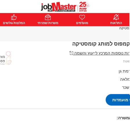
ת
התראות
פרימיום
מועדפים
התחבר
משרות שפניתי
המלצות גולשים
מסטיקה
קמפוס למותג קומסטיקה
ת נוספות המרכץ לייעוץ והשמה
מת גן
מלאה
 שכר
מועמדות
המשרה: