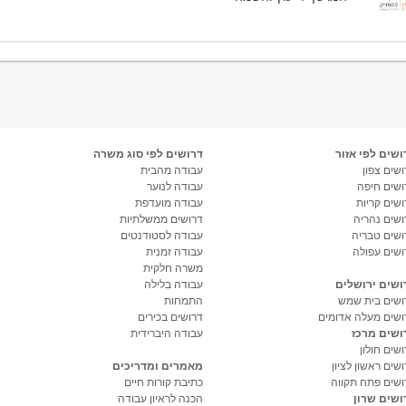
ושים לפי אזור
דרושים לפי סוג משרה
שים צפון
עבודה מהבית
ושים חיפה
עבודה לנוער
ושים קריות
עבודה מועדפת
ושים נהריה
דרושים ממשלתיות
ושים טבריה
עבודה לסטודנטים
ושים עפולה
עבודה זמנית
משרה חלקית
ושים ירושלים
עבודה בלילה
ושים בית שמש
התמחות
ושים מעלה אדומים
דרושים בכירים
ושים מרכז
עבודה היברידית
שים חולון
שים ראשון לציון
מאמרים ומדריכים
ושים פתח תקווה
כתיבת קורות חיים
ושים שרון
הכנה לראיון עבודה