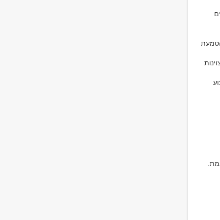
ם
 הטמעת
וינות
וע