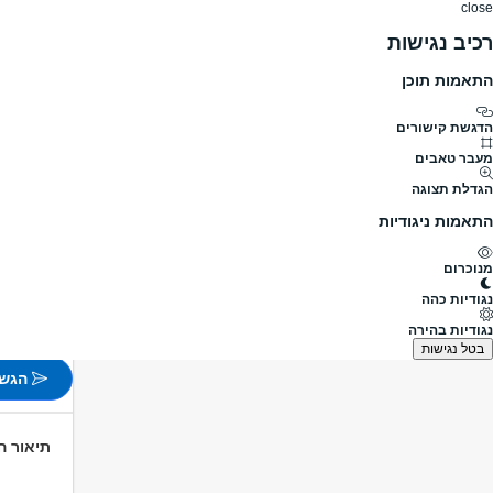
close
רכיב נגישות
התאמות תוכן
דרושים
דרושים
פרופילים
הלוח שלי
הודעו
דרושים
מכירות
מנהל אזור
מנהל/ת קמפוס למותג קו
מעבר לדרושים מנהל אזור
הדגשת קישורים
מעבר טאבים
מנהל/ת 
הגדלת תצוגה
מעבר למשרו
התאמות ניגודיות
פורסם לפני 9 שעות
מנוכרום
חיפה, ר
נגודיות כהה
משרה 
נגודיות בהירה
לא צוין
בטל נגישות
הגש 
תיאור 