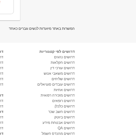
המשרות באתר מיועדות לנשים וגברים כאחד
דרושים לפי קטגוריות
דר
דרושים נהגים
דרו
דרושים חקלאות
דר
דרושים עורכי דין
דר
דרושים משאבי אנוש
דר
דרושים שליחים
דר
דרושים עובדים סוציאלים
דר
דרושים אחיות
דרושים מזכירה רפואית
דר
דרושים רופאים
דר
דרושים כלכלן
דר
דרושים חשב שכר
דר
דרושים ביוטק
דרו
דרושים אבטחת מידע
דרו
דרושים QA
דר
דרושים מהנדס חשמל
דר