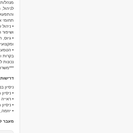
מנהל/ת 
לניהול,
והתפעול
תחומי א
• ניהול 
ושיפור 
• גיוס, 
ומקצועיו
• הטמעת
בקרות ומ
נכונות 
***משרה
דרישות
ניסיון ב
• ניסיון
• ראייה מערכתי
• ניסיון
• יוזמה,
מעבר למ