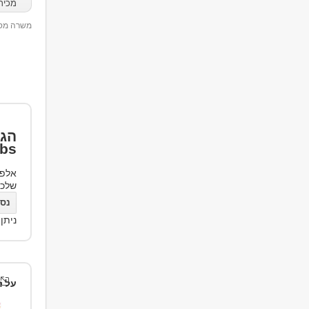
מכיר
משרה מספר 89
הגד
bs
אלפי
שלכ
נסו את bs
ניתן
על ה