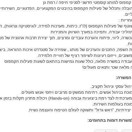
קמפוס למותג קוסמטי חדשני לסניפי חיפה / רמת גן
 הובלה ותכלול של פעילות הקמפוס בהיבטים המקצועיים, הפדגוגיים, השירותיי
יים.
חריות :
שוטף של פעילות הקמפוס (לו"ז, כיתות, מערכות למידה, לוגיסטיקה ונראות),
תהליכי עבודה, ותמיכה במערך השיווק והמכירות
הכשרה, ליווי, פיתוח והערכת עובדים ומרצים, תוך יצירת תרבות ארגונית של מצ
ת.
 השפה, התכנים והערכים של מותג , שמירה על סטנדרט איכות ההוראה, ביצ
שובים, וייזום רעיונות לשיפור רציף של חוויית הלמידה.
לעבודה במשרה מלאה, כולל שעות גמישות בהתאם לשעות פעילות הקמפוס
 מלאה שכר ותנאים מעולים!
 המשרה:
ניהול עסקי וניהול תקציב.
 מוכח בניהול אנשים, רתימת ממשקים מרובים ויחסי אנוש מעולים.
ת לצד רמת ביצועיות גבוהה (Hands-on) ויכולת פתרון תקלות בזמן אמת.
 מוכח בעולמות השירות.
 יצירתיות, "ראש גדול" ותשוקה לעולם הטיפוח והעצמה נשית.
שרות דומות בתחומים: