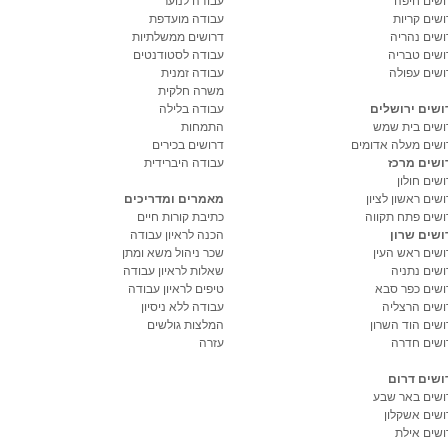
ושים חיפה
עבודה לנוער
ושים קריות
עבודה מועדפת
ושים נהריה
דרושים ממשלתיות
ושים טבריה
עבודה לסטודנטים
ושים עפולה
עבודה זמנית
משרה חלקית
ושים ירושלים
עבודה בלילה
ושים בית שמש
התמחות
ושים מעלה אדומים
דרושים בכירים
ושים מרכז
עבודה היברידית
שים חולון
שים ראשון לציון
מאמרים ומדריכים
ושים פתח תקווה
כתיבת קורות חיים
ושים שרון
הכנה לראיון עבודה
ושים ראש העין
שכר ניהול משא ומתן
ושים נתניה
שאלות לראיון עבודה
ושים כפר סבא
טיפים לראיון עבודה
ושים הרצליה
עבודה ללא ניסיון
ושים הוד השרון
המלצות גולשים
ושים חדרה
עזרה
ושים דרום
ושים באר שבע
ושים אשקלון
ושים אילת