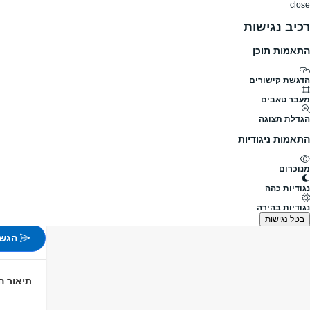
close
רכיב נגישות
התאמות תוכן
דרושים
דרושים
פרופילים
הלוח שלי
הודעו
דרושים
ביטוח
מסלק תביעות
מיישב.ת תביעות רכב צ
מעבר לדרושים מסלק תביעות
הדגשת קישורים
מעבר טאבים
מיישב.ת 
הגדלת תצוגה
מעבר למשרו
התאמות ניגודיות
פורסם לפני 3 שעות
מנוכרום
רמת גן
נגודיות כהה
משרה 
נגודיות בהירה
לא צוין
בטל נגישות
הגש 
תיאור 