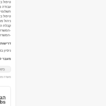
טיפול בת
עבודה מ
תשלומים
טיפול ב
ניהול מו"
קבלת הח
-המשרה 
-המשרה 
דרישות
ניסיון ב
מעבר למ
ביטו
משרה מספר 98
הגד
bs