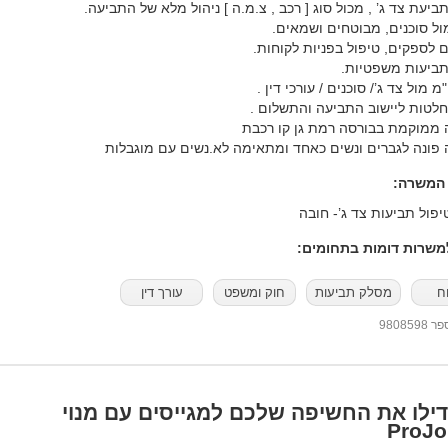
ביעת צד ג’ , מכול סוג [ רכב , צ.מ.ה ] ניהול מלא של התביעה.
ול סוכנים, מבוטחים ושמאים.
 לספקים, טיפול בפניות לקוחות.
תביעות משפטיות.
מ מול צד ג’/ סוכנים / עורכי דין .
לטות ליישוב התביעה והתשלום .
ממוקמת בבורסה רמת גן קו רכבת
פונה לגברים ונשים כאחד ומתאימה לא.נשים עם מוגבלות
 המשרה:
טיפול תביעות צד ג’- חובה
שרות דומות בתחומים:
ח
מסלק תביעות
חוק ומשפט
עורך דין
98085
ילו את החשיפה שלכם למגייסים עם מנוי
ProJo