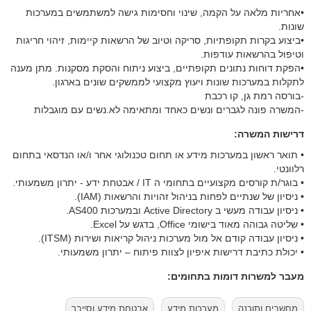
•אחריות מלאה על הקמה, שינוי וחסימות גישה למשתמשים במערכות
שונות.
•ביצוע בקרות תקופתיות, סריקה וטיוב של הרשאות קיימות, זיהוי חריגות
וטיפול בהרשאות עודפות.
•הפקת דוחות נתונים תקופתיים, ביצוע ניתוח והסקת מסקנות. מתן מענה
לתקלות במערכות שונות ויעוץ מקצועי לממשקים שונים בארגון.
-בורסה רמת גן, קו רכבת
-המשרה פונה לגברים ונשים כאחד ומתאימה לא.נשים עם מוגבלות
דרישות המשרה:
• תואר ראשון במערכות מידע או תחום טכנולוגי אחר ו/או הנדסאי בתחום
רלוונטי.
• בוגר/ת קורסים מקצועיים בתחומי ה IT / אבטחת ידע - יתרון משמעותי.
• ניסיון של שנתיים לפחות בניהול זהויות והרשאות (IAM).
• ניסיון עבודה מעשי ב Active Directory ובמערכות AS400.
• שליטה גבוהה מאוד בישומי Office, בדגש על Excel.
• ניסיון עבודה קודם אל מול מערכות ניהול קריאות ושירות (ITSM).
• יכולת כתיבת דרישות איפיון לצוות פיתוח – יתרון משמעותי.
מעבר למשרות דומות בתחומים:
מחשבים ותוכנה
מערכות מידע
אבטחת מידע וסייבר