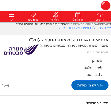
דרושים
דרושים
פרופילים
הלוח שלי
הודעות
התראות
פרימיום
מועדפים
התחבר
עוד
דרושים
מחשבים ותוכנה
מערכות מידע
אחראי.ת הגדרת הרשאות- החלפה לחל"ד
מעבר לדרושים מערכות מידע
אחראי.ת הגדרת הרשאות- החלפה לחל"ד
מעבר למשרות נוספות מנורה מבטחים ביטוח
פורסם לפני 1 ימים
רמת גן
משרה מלאה
לא צוין שכר
הגש מועמדות
תיאור המשרה: